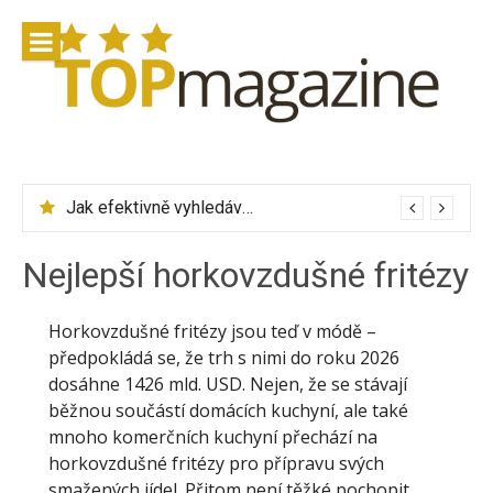
Přeskočit
na
obsah
Jak efektivně vyhledávat letenky přes Skyscanner
Nejlepší horkovzdušné fritézy
Horkovzdušné fritézy jsou teď v módě –
předpokládá se, že trh s nimi do roku 2026
dosáhne 1426 mld. USD. Nejen, že se stávají
běžnou součástí domácích kuchyní, ale také
mnoho komerčních kuchyní přechází na
horkovzdušné fritézy pro přípravu svých
smažených jídel. Přitom není těžké pochopit