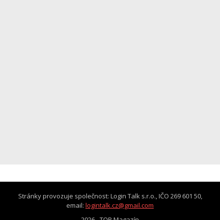
Stránky provozuje společnost: Login Talk s.r.o., IČO 269 601 50,
email:
logintalk.cz@gmail.com
2026 -
TOP Magazín