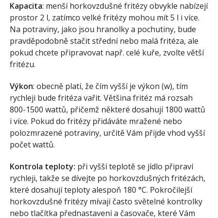
Kapacita
: menší horkovzdušné fritézy obvykle nabízejí
prostor 2 l, zatímco velké fritézy mohou mít 5 l i více.
Na potraviny, jako jsou hranolky a pochutiny, bude
pravděpodobně stačit střední nebo malá fritéza, ale
pokud chcete připravovat např. celé kuře, zvolte větší
fritézu.
Výkon
: obecně platí, že čím vyšší je výkon (w), tím
rychleji bude fritéza vařit. Většina fritéz má rozsah
800-1500 wattů, přičemž některé dosahují 1800 wattů
i více. Pokud do fritézy přidáváte mražené nebo
polozmrazené potraviny, určitě Vám přijde vhod vyšší
počet wattů.
Kontrola teploty:
při vyšší teplotě se jídlo připraví
rychleji, takže se dívejte po horkovzdušných fritézách,
které dosahují teploty alespoň 180 °C. Pokročilejší
horkovzdušné fritézy mívají často světelné kontrolky
nebo tlačítka přednastavení a časovače, které Vám