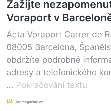
Zažijte nezapomenut
Voraport v Barcelon
Acta Voraport Carrer de R
08005 Barcelona, Španěls
obdržíte podrobné inform
adresy a telefonického kon
Zažijte
…
Pokračování textu
nezapomenute
pobyt
v
Topmagazine.cz
hotelu
Acta