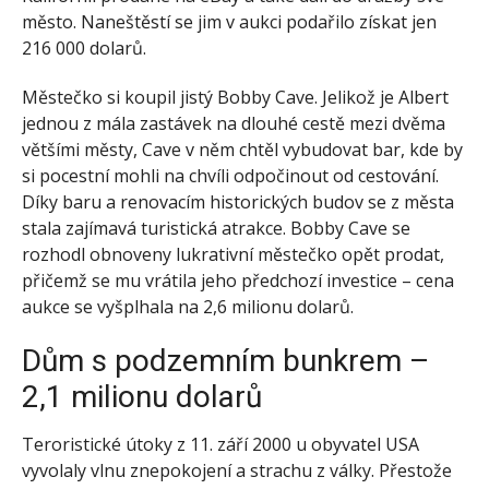
město. Naneštěstí se jim v aukci podařilo získat jen
216 000 dolarů.
Městečko si koupil jistý Bobby Cave. Jelikož je Albert
jednou z mála zastávek na dlouhé cestě mezi dvěma
většími městy, Cave v něm chtěl vybudovat bar, kde by
si pocestní mohli na chvíli odpočinout od cestování.
Díky baru a renovacím historických budov se z města
stala zajímavá turistická atrakce. Bobby Cave se
rozhodl obnoveny lukrativní městečko opět prodat,
přičemž se mu vrátila jeho předchozí investice – cena
aukce se vyšplhala na 2,6 milionu dolarů.
Dům s podzemním bunkrem –
2,1 milionu dolarů
Teroristické útoky z 11. září 2000 u obyvatel USA
vyvolaly vlnu znepokojení a strachu z války. Přestože