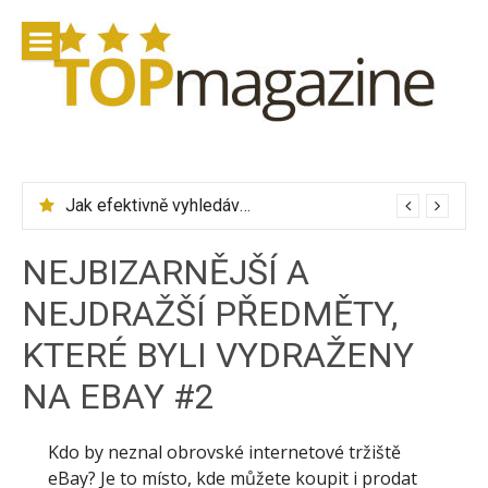
Přeskočit
na
obsah
Jak efektivně vyhledávat letenky přes Skyscanner
NEJBIZARNĚJŠÍ A
NEJDRAŽŠÍ PŘEDMĚTY,
KTERÉ BYLI VYDRAŽENY
NA EBAY #2
Kdo by neznal obrovské internetové tržiště
eBay? Je to místo, kde můžete koupit i prodat