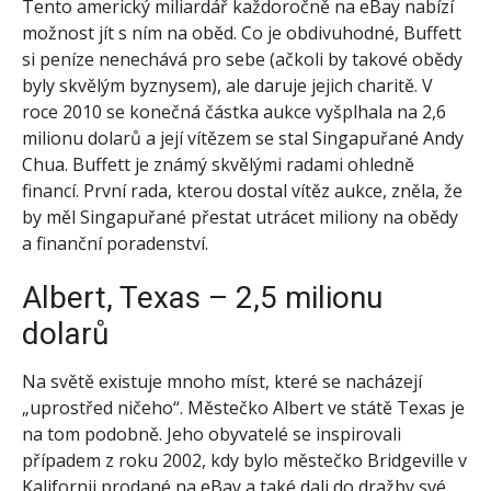
Tento americký miliardář každoročně na eBay nabízí
možnost jít s ním na oběd. Co je obdivuhodné, Buffett
si peníze nenechává pro sebe (ačkoli by takové obědy
byly skvělým byznysem), ale daruje jejich charitě. V
roce 2010 se konečná částka aukce vyšplhala na 2,6
milionu dolarů a její vítězem se stal Singapuřané Andy
Chua. Buffett je známý skvělými radami ohledně
financí. První rada, kterou dostal vítěz aukce, zněla, že
by měl Singapuřané přestat utrácet miliony na obědy
a finanční poradenství.
Albert, Texas – 2,5 milionu
dolarů
Na světě existuje mnoho míst, které se nacházejí
„uprostřed ničeho“. Městečko Albert ve státě Texas je
na tom podobně. Jeho obyvatelé se inspirovali
případem z roku 2002, kdy bylo městečko Bridgeville v
Kalifornii prodané na eBay a také dali do dražby své