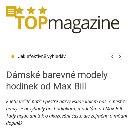
Přeskočit
na
obsah
Jak efektivně vyhledávat letenky přes Skyscanner
Dámské barevné modely
hodinek od Max Bill
K létu určitě patří i pestré barvy všude kolem nás. A pestré
barvy se nevyhnuly ani hodinkám, modelům od Max Bill.
Tady nejde ani tak o ukazování času, ale zejména o módní
doplněk.