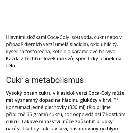
Hlavními složkami Coca-Coly jsou voda, cukr (nebo v
případě dietních verzí umělá sladidla), oxid uhličitý,
kyselina fosforečná, kofein a karamelové barvivo.
Každá z těchto složek má svůj specifický účinek na
tělo
.
Cukr a metabolismus
Vysoký obsah cukru v klasické verzi Coca-Coly může
mít významný dopad na hladinu glukózy v krvi
. Při
konzumaci jedné plechovky (330 ml) tělo přijme
přibližně 35 gramů cukru, což odpovídá asi 7 kostkám
cukru.
Takové množství může způsobit prudký
nárůst hladiny cukru v krvi, následovaný rychlým