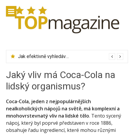
Přeskočit
na
obsah
Jak efektivně vyhledávat letenky přes Skyscanner
Jaký vliv má Coca-Cola na
lidský organismus?
Coca-Cola, jeden z nejpopulárnějších
nealkoholických nápojů na světě, má komplexní a
mnohovrstevnatý vliv na lidské tělo
. Tento sycený
nápoj, který byl poprvé představen v roce 1886,
obsahuje řadu ingrediencí, které mohou různými