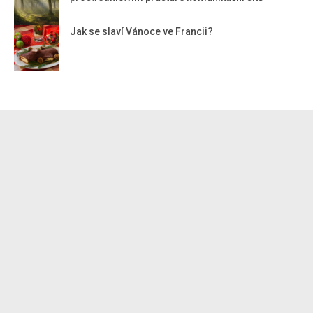
Jak se slaví Vánoce ve Francii?