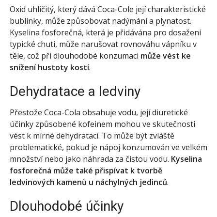
Oxid uhličitý, který dává Coca-Cole její charakteristické
bublinky, může způsobovat nadýmání a plynatost.
Kyselina fosforečná, která je přidávána pro dosažení
typické chuti, může narušovat rovnováhu vápníku v
těle, což při dlouhodobé konzumaci
může vést ke
snížení hustoty kostí
.
Dehydratace a ledviny
Přestože Coca-Cola obsahuje vodu, její diuretické
účinky způsobené kofeinem mohou ve skutečnosti
vést k mírné dehydrataci. To může být zvláště
problematické, pokud je nápoj konzumován ve velkém
množství nebo jako náhrada za čistou vodu.
Kyselina
fosforečná může také přispívat k tvorbě
ledvinových kamenů u náchylných jedinců
.
Dlouhodobé účinky