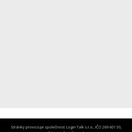
Stránky provozuje společnost: Login Talk s.r.o., IČO 269 601 50,