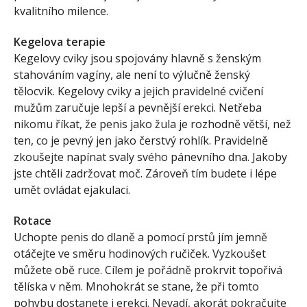
kvalitního milence.
Kegelova terapie
Kegelovy cviky jsou spojovány hlavně s ženským
stahováním vagíny, ale není to výlučně ženský
tělocvik. Kegelovy cviky a jejich pravidelné cvičení
mužům zaručuje lepší a pevnější erekci. Netřeba
nikomu říkat, že penis jako žula je rozhodně větší, než
ten, co je pevný jen jako čerstvý rohlík. Pravidelně
zkoušejte napínat svaly svého pánevního dna. Jakoby
jste chtěli zadržovat moč. Zároveň tím budete i lépe
umět ovládat ejakulaci.
Rotace
Uchopte penis do dlaně a pomocí prstů jím jemně
otáčejte ve směru hodinových ručiček. Vyzkoušet
můžete obě ruce. Cílem je pořádně prokrvit topořivá
tělíska v něm. Mnohokrát se stane, že při tomto
pohybu dostanete i erekci. Nevadí, akorát pokračujte