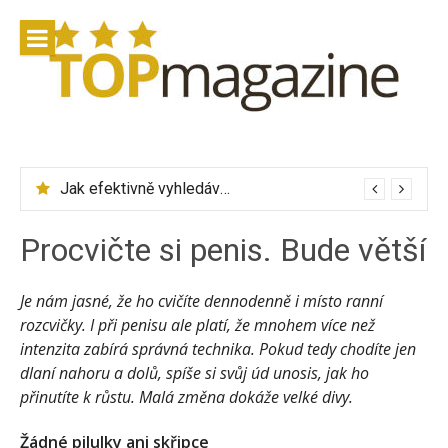
Přeskočit
na
obsah
Jak efektivně vyhledávat letenky přes Skyscanner
Procvičte si penis. Bude větší
Je nám jasné, že ho cvičíte dennodenně i místo ranní
rozcvičky. I při penisu ale platí, že mnohem více než
intenzita zabírá správná technika. Pokud tedy chodíte jen
dlaní nahoru a dolů, spíše si svůj úd unosis, jak ho
přinutíte k růstu. Malá změna dokáže velké divy.
Žádné pilulky ani skřipce