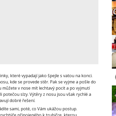
inky, které vypadají jako špejle s vatou na konci.
osu, kde se provede stěr. Pak se vyjme a pošle do
u můžete v nose mít lechtavý pocit a po vyjmutí
 potečou slzy. Výtěry z nosu jsou však rychlé a
tavují dobré řešení.
vádíte sami, poté, co Vám ukážou postup.
trychtýře připojeného k trubičce, kterou