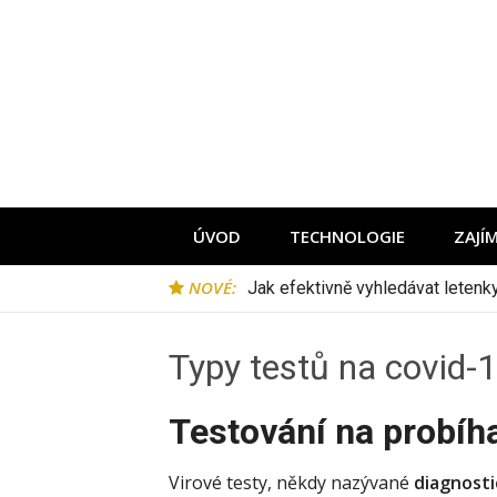
Přeskočit
na
obsah
ÚVOD
TECHNOLOGIE
ZAJÍ
NOVÉ:
Jak efektivně vyhledávat leten
Typy testů na covid-
Testování na probíha
Virové testy, někdy nazývané
diagnosti