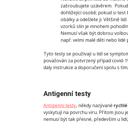
zašroubujete uzávěrem. Pokud 
dohlížející osobě; pokud si test
obálky a odešlete ji. Většině li
vzorků slin je mnohem pohodlně
Nemusí však být dobrou volbou p
např. velmi malé děti nebo lidé 
Tyto testy se používají u lidí se sympto
považován za potvrzený případ covid-19
daly instrukce a doporučení spolu s tím
Antigenní testy
Antigenní testy
, někdy nazývané
rychlé
vyskytují na povrchu viru. Přitom jsou jej
nemusí být tak přesné, především u lidí