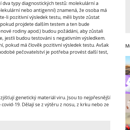
í dva typy diagnostických testů: molekulární a
(molekulární nebo antigenní) znamená, že osoba má
te-li pozitivní výsledek testu, měli byste zůstat
 pokud projdete dalším testem a ten bude
členové rodiny apod.) budou požádáni, aby zůstali
 jestli budou testováni s negativním výsledkem.
, pokud má člověk pozitivní výsledek testu. Avšak
Mů
uhodobé pečovatelství je potřeba provést další test,
 zjišťují genetický materiál viru. Jsou to nejpřesnější
 covid-19. Dělají se z výtěru z nosu, z krku nebo ze