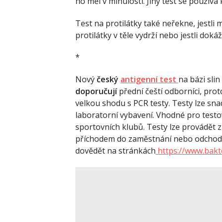
ho měl v minulosti. Jiný test se používá 
Test na protilátky také neřekne, jestli
protilátky v těle vydrží nebo jestli do
*
Nový
český
antigenní test
na bázi sli
doporučují
přední čeští odborníci, pro
velkou shodu s PCR testy. Testy lze sn
laboratorní vybavení. Vhodné pro test
sportovních klubů. Testy lze provádět
příchodem do zaměstnání nebo odchode
dovědět na stránkách
https://www.bakt