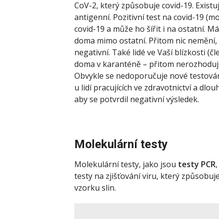
CoV-2, který způsobuje covid-19. Existuj
antigenní. Pozitivní test na covid-19 
covid-19 a může ho šířit i na ostatní. Má
doma mimo ostatní. Přitom nic nemění,
negativní. Také lidé ve Vaší blízkosti (
doma v karanténě – přitom nerozhoduje,
Obvykle se nedoporučuje nové testování
u lidí pracujících ve zdravotnictví a dlo
aby se potvrdil negativní výsledek.
Molekulární testy
Molekulární testy, jako jsou
testy PCR
,
testy na zjišťování viru, který způsobuje
vzorku slin.