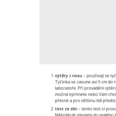
výtěry z nosu
– používají se tyč
Tyčinka se zasune asi 5 cm do n
laboratoře. Při provádění výtěr
možná kýchnete nebo Vám chvíli
přesné a pro většinu lidí předs
test ze slin
– tento test si pro
Několikrát plivnete do malého 