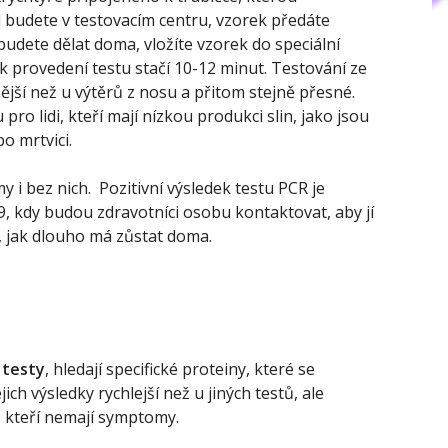
budete v testovacím centru, vzorek předáte
 budete dělat doma, vložíte vzorek do speciální
dí k provedení testu stačí 10-12 minut. Testování ze
jší než u výtěrů z nosu a přitom stejně přesné.
ro lidi, kteří mají nízkou produkci slin, jako jsou
po mrtvici.
my i bez nich. Pozitivní výsledek testu PCR je
, kdy budou zdravotníci osobu kontaktovat, aby jí
, jak dlouho má zůstat doma.
 testy
, hledají specifické proteiny, které se
ich výsledky rychlejší než u jiných testů, ale
, kteří nemají symptomy.