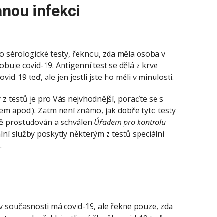
anou infekci
o sérologické testy, řeknou, zda měla osoba v
buje covid-19. Antigenní test se dělá z krve
ovid-19 teď, ale jen jestli jste ho měli v minulosti.
 z testů je pro Vás nejvhodnější, poraďte se s
em apod.). Zatm není známo, jak dobře tyto testy
lně prostudován a schválen
Úřadem pro kontrolu
lní služby poskytly některým z testů speciální
.
 v současnosti má covid-19, ale řekne pouze, zda