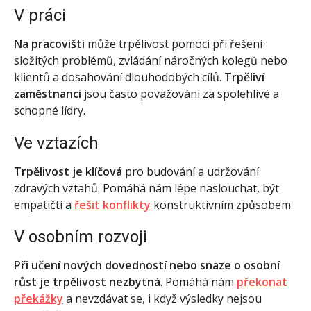
V práci
Na pracovišti
může trpělivost pomoci při řešení
složitých problémů, zvládání náročných kolegů nebo
klientů a dosahování dlouhodobých cílů.
Trpěliví
zaměstnanci
jsou často považováni za spolehlivé a
schopné lídry.
Ve vztazích
Trpělivost je klíčová
pro budování a udržování
zdravých vztahů. Pomáhá nám lépe naslouchat, být
empatičtí a
řešit konflikty
konstruktivním způsobem.
V osobním rozvoji
Při učení nových dovedností nebo snaze o osobní
růst je trpělivost nezbytná
. Pomáhá nám
překonat
překážky
a nevzdávat se, i když výsledky nejsou