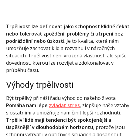
Trpělivost lze definovat jako schopnost klidně čekat
nebo tolerovat zpoždění, problémy či utrpení bez
podráždění nebo úzkosti
. Je to kvalita, která nám
umožňuje zachovat klid a rozvahu i v náročných
situacích. Trpělivost není vrozená vlastnost, ale spíše
dovednost, kterou lze rozvíjet a zdokonalovat v
průběhu času.
Výhody trpělivosti
Být trpělivý přináší řadu výhod do našeho života.
Pomáhá nám lépe
zvládat stres
, zlepšuje naše vztahy
s ostatními a umožňuje nám činit lepší rozhodnutí.
Trpěliví lidé mají tendenci být spokojenější a
úspěšnější v dlouhodobém horizontu
, protože jsou
schopni vytrvat i v obtížných situacích a dosáhnout