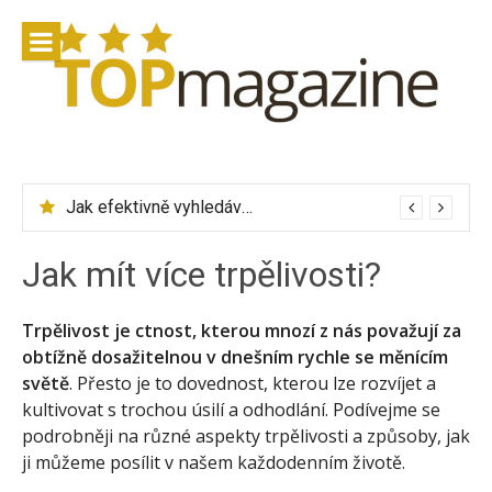
Přeskočit
na
obsah
Jak efektivně vyhledávat letenky přes Skyscanner
Jak mít více trpělivosti?
Trpělivost je ctnost, kterou mnozí z nás považují za
obtížně dosažitelnou v dnešním rychle se měnícím
světě
. Přesto je to dovednost, kterou lze rozvíjet a
kultivovat s trochou úsilí a odhodlání. Podívejme se
podrobněji na různé aspekty trpělivosti a způsoby, jak
ji můžeme posílit v našem každodenním životě.