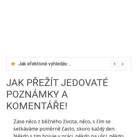
Jak efektivně vyhledávat letenky přes Skyscanner
JAK PŘEŽÍT JEDOVATÉ
POZNÁMKY A
KOMENTÁŘE!
Zase něco z běžného života, něco, s čím se
setkáváme poměrně často, skoro každý den.
Někdo s tím bojuje v práci, někdo na ulici, někdo