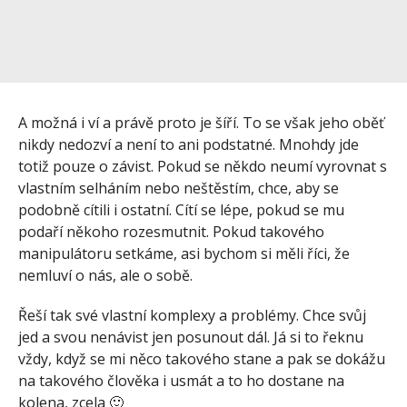
A možná i ví a právě proto je šíří. To se však jeho oběť
nikdy nedozví a není to ani podstatné. Mnohdy jde
totiž pouze o závist. Pokud se někdo neumí vyrovnat s
vlastním selháním nebo neštěstím, chce, aby se
podobně cítili i ostatní. Cítí se lépe, pokud se mu
podaří někoho rozesmutnit. Pokud takového
manipulátoru setkáme, asi bychom si měli říci, že
nemluví o nás, ale o sobě.
Řeší tak své vlastní komplexy a problémy. Chce svůj
jed a svou nenávist jen posunout dál. Já si to řeknu
vždy, když se mi něco takového stane a pak se dokážu
na takového člověka i usmát a to ho dostane na
kolena, zcela 🙂