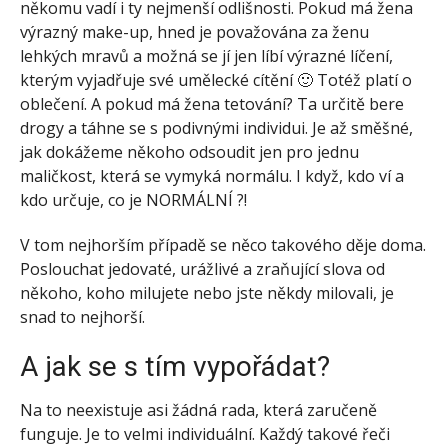
někomu vadí i ty nejmenší odlišnosti. Pokud má žena
výrazný make-up, hned je považována za ženu
lehkých mravů a ​​možná se jí jen líbí výrazné líčení,
kterým vyjadřuje své umělecké cítění 🙂 Totéž platí o
oblečení. A pokud má žena tetování? Ta určitě bere
drogy a táhne se s podivnými individui. Je až směšné,
jak dokážeme někoho odsoudit jen pro jednu
maličkost, která se vymyká normálu. I když, kdo ví a
kdo určuje, co je NORMÁLNÍ ?!
V tom nejhorším případě se něco takového děje doma.
Poslouchat jedovaté, urážlivé a zraňující slova od
někoho, koho milujete nebo jste někdy milovali, je
snad to nejhorší.
A jak se s tím vypořádat?
Na to neexistuje asi žádná rada, která zaručeně
funguje. Je to velmi individuální. Každý takové řeči