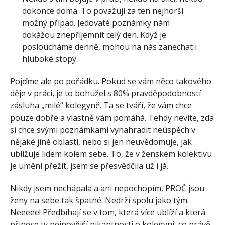
dokonce doma. To považuji za ten nejhorší
možný případ. Jedovaté poznámky nám
dokážou znepříjemnit celý den. Když je
posloucháme denně, mohou na nás zanechat i
hluboké stopy.
Pojďme ale po pořádku. Pokud se vám něco takového
děje v práci, je to bohužel s 80% pravděpodobností
zásluha „milé“ kolegyně. Ta se tváří, že vám chce
pouze dobře a vlastně vám pomáhá. Tehdy nevíte, zda
si chce svými poznámkami vynahradit neúspěch v
nějaké jiné oblasti, nebo si jen neuvědomuje, jak
ubližuje lidem kolem sebe. To, že v ženském kolektivu
je umění přežít, jsem se přesvědčila už i já.
Nikdy jsem nechápala a ani nepochopím, PROČ jsou
ženy na sebe tak špatné. Nedrží spolu jako tým.
Neeeee! Předbíhají se v tom, která více ublíží a která
přinese ty nejnovější pikantnosti o kolegyni, co právě