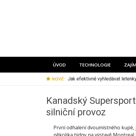
Přeskočit
na
obsah
ÚVOD
TECHNOLOGIE
ZAJÍ
NOVÉ:
Jak efektivně vyhledávat leten
Kanadský Supersport F
silniční provoz
První odhalení dvoumístného kupé, j
několika týdny na výstavě Montreal 