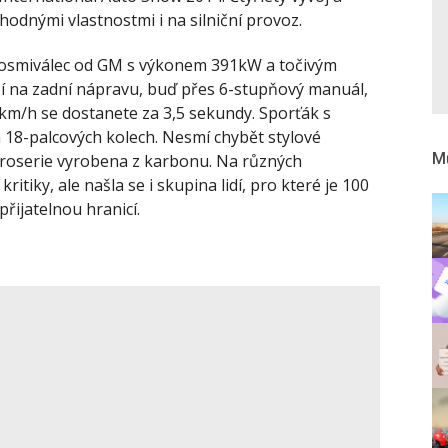
odnými vlastnostmi i na silniční provoz.
vý osmiválec od GM s výkonem 391kW a točivým
 na zadní nápravu, buď přes 6-stupňový manuál,
km/h se dostanete za 3,5 sekundy. Sporťák s
 18-palcových kolech. Nesmí chybět stylové
Mů
karoserie vyrobena z karbonu. Na různých
ritiky, ale našla se i skupina lidí, pro které je 100
přijatelnou hranicí.