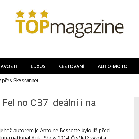
MAVOSTI
LUXUS
CESTOVÁNÍ
AUTO-MOTO
ky přes Skyscanner
elino CB7 ideální i na
ehož autorem je Antoine Bessette bylo již před
International Auto Show 2014. Čtyřletý vývoj a