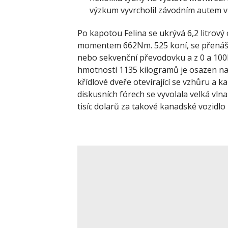
výzkum vyvrcholil závodním autem vh
Po kapotou Felina se ukrývá 6,2 litro
momentem 662Nm. 525 koní, se přenáší
nebo sekvenční převodovku a z 0 a 100
hmotností 1135 kilogramů je osazen na
křídlové dveře otevírající se vzhůru a 
diskusních fórech se vyvolala velká vlna k
tisíc dolarů za takové kanadské vozidlo 