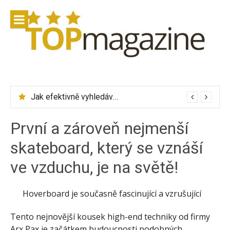
Přeskočit
na
obsah
Jak efektivně vyhledávat letenky přes Skyscanner
První a zároveň nejmenší
skateboard, který se vznáší
ve vzduchu, je na světě!
Hoverboard je současně fascinující a vzrušující
Tento nejnovější kousek high-end techniky od firmy
Arx Pax je začátkem budoucnosti podobných