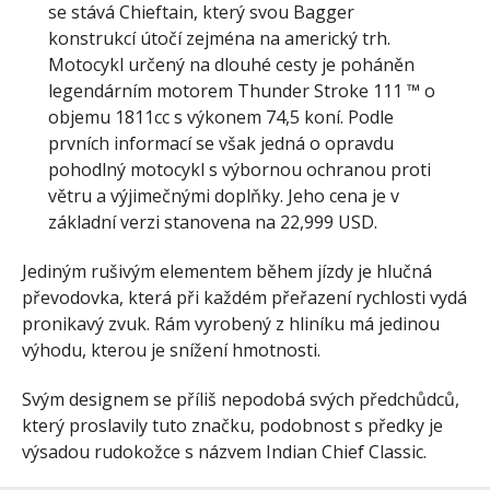
se stává Chieftain, který svou Bagger
konstrukcí útočí zejména na americký trh.
Motocykl určený na dlouhé cesty je poháněn
legendárním motorem Thunder Stroke 111 ™ o
objemu 1811cc s výkonem 74,5 koní. Podle
prvních informací se však jedná o opravdu
pohodlný motocykl s výbornou ochranou proti
větru a výjimečnými doplňky. Jeho cena je v
základní verzi stanovena na 22,999 USD.
Jediným rušivým elementem během jízdy je hlučná
převodovka, která při každém přeřazení rychlosti vydá
pronikavý zvuk. Rám vyrobený z hliníku má jedinou
výhodu, kterou je snížení hmotnosti.
Svým designem se příliš nepodobá svých předchůdců,
který proslavily tuto značku, podobnost s předky je
výsadou rudokožce s názvem Indian Chief Classic.