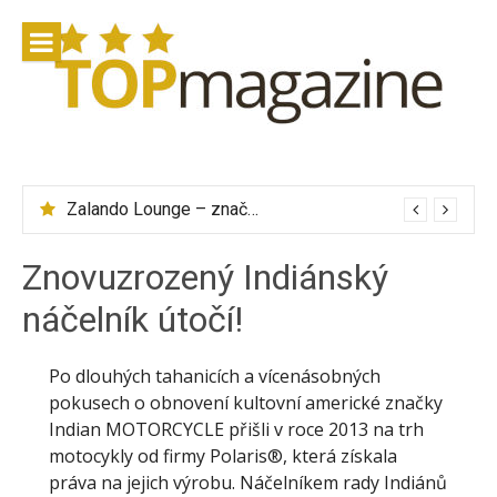
Přeskočit
na
obsah
Zalando Lounge – značkové oblečení se slevou až 75 %
Znovuzrozený Indiánský
náčelník útočí!
Po dlouhých tahanicích a vícenásobných
pokusech o obnovení kultovní americké značky
Indian MOTORCYCLE přišli v roce 2013 na trh
motocykly od firmy Polaris®, která získala
práva na jejich výrobu. Náčelníkem rady Indiánů