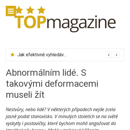
Přeskočit
na
obsah
Jak efektivně vyhledávat letenky přes Skyscanner
Zalando Lounge – značkové oblečení se slevou až 75 %
Abnormálním lidé. S
takovými deformacemi
museli žít
Nestvůry, nebo lidé? V některých případech nejde zcela
jasně podat stanovisko. V minulých stoletích se na světě
vyskytly i postavičky, které bychom mohli angažovat do