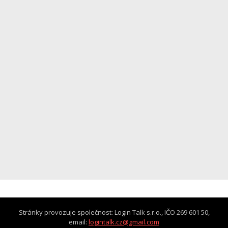
Stránky provozuje společnost: Login Talk s.r.o., IČO 269 601 50,
email:
logintalk.cz@gmail.com