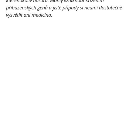
kteréhokoliv hororu. Mohly vzniknout křížením
příbuzenských genů a jisté případy si neumí dostatečně
vysvětlit ani medicína.