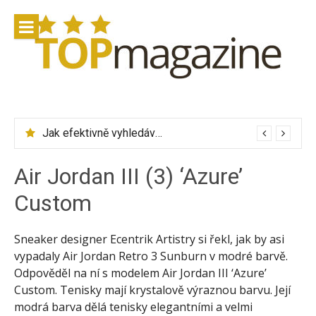
Přeskočit
na
obsah
Jak efektivně vyhledávat letenky přes Skyscanner
Air Jordan III (3) ‘Azure’
Custom
Sneaker designer Ecentrik Artistry si řekl, jak by asi
vypadaly Air Jordan Retro 3 Sunburn v modré barvě.
Odpověděl na ní s modelem Air Jordan III ‘Azure’
Custom. Tenisky mají krystalově výraznou barvu. Její
modrá barva dělá tenisky elegantními a velmi