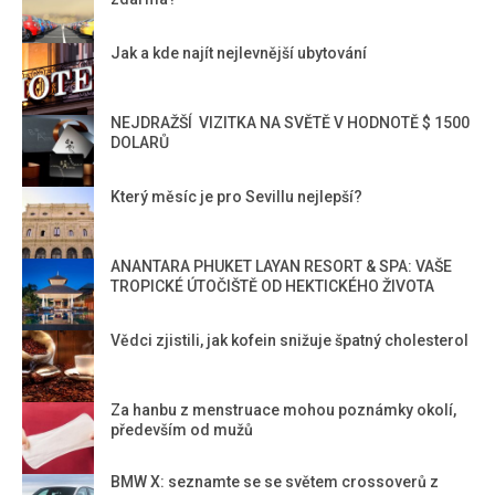
Jak a kde najít nejlevnější ubytování
NEJDRAŽŠÍ VIZITKA NA SVĚTĚ V HODNOTĚ $ 1500
DOLARŮ
Který měsíc je pro Sevillu nejlepší?
ANANTARA PHUKET LAYAN RESORT & SPA: VAŠE
TROPICKÉ ÚTOČIŠTĚ OD HEKTICKÉHO ŽIVOTA
Vědci zjistili, jak kofein snižuje špatný cholesterol
Za hanbu z menstruace mohou poznámky okolí,
především od mužů
BMW X: seznamte se se světem crossoverů z