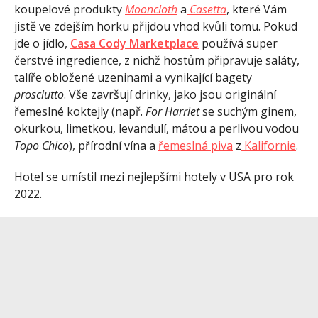
koupelové produkty
Mooncloth
a
Casetta
, které Vám
jistě ve zdejším horku přijdou vhod kvůli tomu. Pokud
jde o jídlo,
Casa Cody Marketplace
používá super
čerstvé ingredience, z nichž hostům připravuje saláty,
talíře obložené uzeninami a vynikající bagety
prosciutto
. Vše završují drinky, jako jsou originální
řemeslné koktejly (např.
For Harriet
se suchým ginem,
okurkou, limetkou, levandulí, mátou a perlivou vodou
Topo Chico
), přírodní vína a
řemeslná piva
z
Kalifornie
.
Hotel se umístil mezi nejlepšími hotely v USA pro rok
2022.