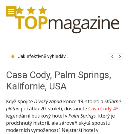
Přeskočit
na
obsah
Jak efektivně vyhledávat letenky přes Skyscanner
Casa Cody, Palm Springs,
Kalifornie, USA
Když spojíte
Divoký západ
konce 19. století a
Stříbrné
plátno
počátku 20. století, dostanete
Casa Cody 4*
,
legendární butikový hotel v
Palm Springs,
který je
prodchnutý historií, ale zároveň skýtá spoustu
moderních vymožeností. Nejstarší hotel v