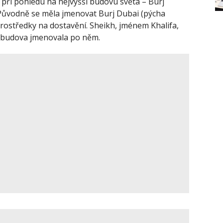
i při pohledu na nejvyšší budovu světa – Burj
. Původně se měla jmenovat Burj Dubai (pýcha
rostředky na dostavění. Sheikh, jménem Khalifa,
se budova jmenovala po něm.