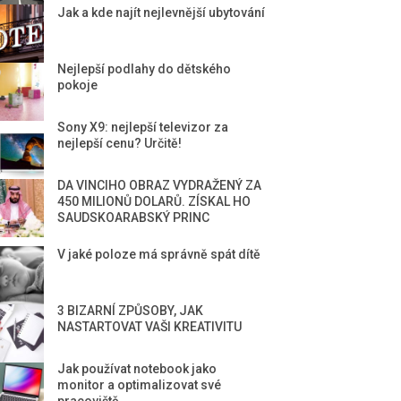
Jak a kde najít nejlevnější ubytování
Nejlepší podlahy do dětského
pokoje
Sony X9: nejlepší televizor za
nejlepší cenu? Určitě!
DA VINCIHO OBRAZ VYDRAŽENÝ ZA
450 MILIONŮ DOLARŮ. ZÍSKAL HO
SAUDSKOARABSKÝ PRINC
V jaké poloze má správně spát dítě
3 BIZARNÍ ZPŮSOBY, JAK
NASTARTOVAT VAŠI KREATIVITU
Jak používat notebook jako
monitor a optimalizovat své