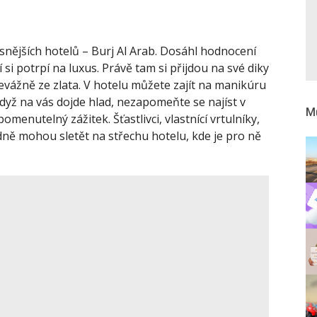
snějších hotelů – Burj Al Arab. Dosáhl hodnocení
 si potrpí na luxus. Právě tam si přijdou na své diky
evážně ze zlata. V hotelu můžete zajít na manikúru
když na vás dojde hlad, nezapomeňte se najíst v
Mů
menutelný zážitek. Šťastlivci, vlastnící vrtulníky,
dně mohou sletět na střechu hotelu, kde je pro ně