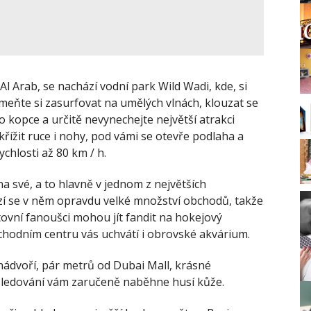
Al Arab, se nachází vodní park Wild Wadi, kde, si
pomeňte si zasurfovat na umělých vlnách, klouzat se
o kopce a určitě nevynechejte největší atrakci
křížit ruce i nohy, pod vámi se otevře podlaha a
chlosti až 80 km / h.
na své, a to hlavně v jednom z největších
zí se v něm opravdu velké množství obchodů, takže
rtovní fanoušci mohou jít fandit na hokejový
bchodním centru vás uchvátí i obrovské akvárium.
nádvoří, pár metrů od Dubai Mall, krásné
m sledování vám zaručeně naběhne husí kůže.