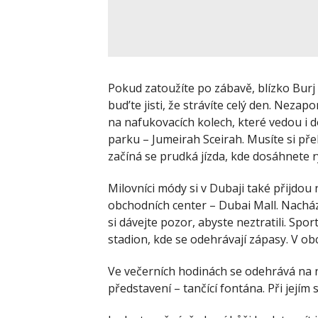
Pokud zatoužíte po zábavě, blízko Burj 
bud’te jisti, že strávíte celý den. Neza
na nafukovacích kolech, které vedou i d
parku – Jumeirah Sceirah. Musíte si pře
začíná se prudká jízda, kde dosáhnete ry
Milovníci módy si v Dubaji také přijdou 
obchodních center – Dubai Mall. Nachá
si dávejte pozor, abyste neztratili. Spo
stadion, kde se odehrávají zápasy. V o
Ve večerních hodinách se odehrává na 
představení – tančící fontána. Při její