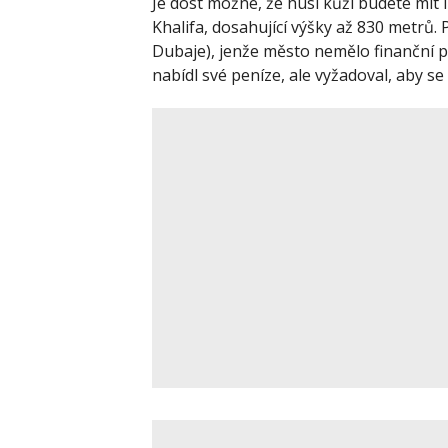
Je dost možné, že husí kůži budete mít 
Khalifa, dosahující výšky až 830 metrů
Dubaje), jenže město nemělo finanční p
nabídl své peníze, ale vyžadoval, aby 