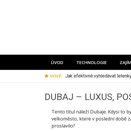
Přeskočit
na
obsah
ÚVOD
TECHNOLOGIE
ZAJÍ
NOVÉ:
Jak efektivně vyhledávat leten
DUBAJ – LUXUS, P
Tento titul náleží Dubaje. Kdysi to 
velkoměsto, které v poslední době za
proslavilo?