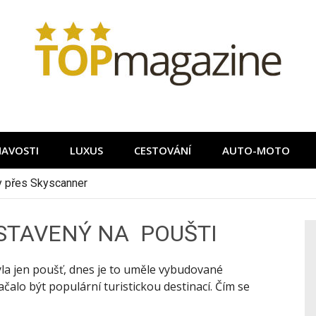
MAVOSTI
LUXUS
CESTOVÁNÍ
AUTO-MOTO
ky přes Skyscanner
OSTAVENÝ NA POUŠTI
byla jen poušť, dnes je to uměle vybudované
čalo být populární turistickou destinací. Čím se