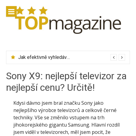
Přeskočit
na
obsah
Jak efektivně vyhledávat letenky přes Skyscanner
Sony X9: nejlepší televizor za
nejlepší cenu? Určitě!
Kdysi dávno jsem bral značku Sony jako
nejlepšího výrobce televizorů a celkově černé
techniky. Vše se změnilo vstupem na trh
jihokorejského gigantu Samsung. Hlavní rozdíl
jsem viděl v televizorech, měl jsem pocit, že