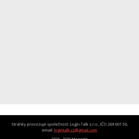
Stránky provozuje společnost: Login Talk s.r.o., IČO 269 601 50,
email:
logintalk.cz@gmail.com