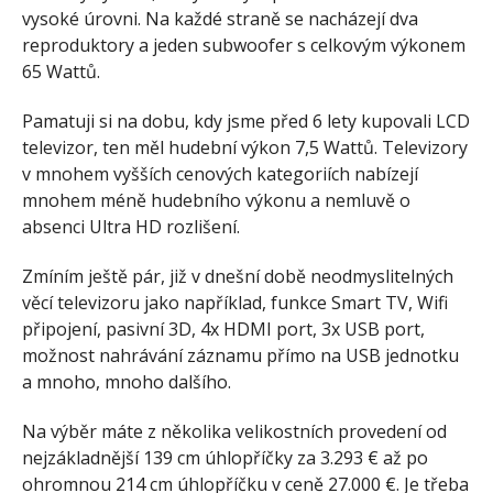
vysoké úrovni. Na každé straně se nacházejí dva
reproduktory a jeden subwoofer s celkovým výkonem
65 Wattů.
Pamatuji si na dobu, kdy jsme před 6 lety kupovali LCD
televizor, ten měl hudební výkon 7,5 Wattů. Televizory
v mnohem vyšších cenových kategoriích nabízejí
mnohem méně hudebního výkonu a nemluvě o
absenci Ultra HD rozlišení.
Zmíním ještě pár, již v dnešní době neodmyslitelných
věcí televizoru jako například, funkce Smart TV, Wifi
připojení, pasivní 3D, 4x HDMI port, 3x USB port,
možnost nahrávání záznamu přímo na USB jednotku
a mnoho, mnoho dalšího.
Na výběr máte z několika velikostních provedení od
nejzákladnější 139 cm úhlopříčky za 3.293 € až po
ohromnou 214 cm úhlopříčku v ceně 27.000 €. Je třeba