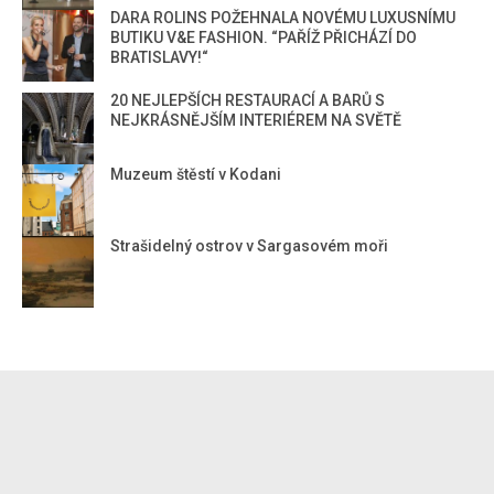
DARA ROLINS POŽEHNALA NOVÉMU LUXUSNÍMU
BUTIKU V&E FASHION. “PAŘÍŽ PŘICHÁZÍ DO
BRATISLAVY!“
20 NEJLEPŠÍCH RESTAURACÍ A BARŮ S
NEJKRÁSNĚJŠÍM INTERIÉREM NA SVĚTĚ
Muzeum štěstí v Kodani
Strašidelný ostrov v Sargasovém moři