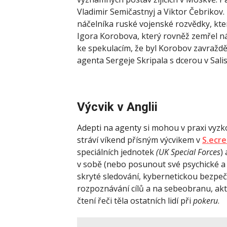
Vladimir Semičastnyj a Viktor Čebrikov
náčelníka ruské vojenské rozvědky, kte
Igora Korobova, který rovněž zemřel náh
ke spekulacím, že byl Korobov zavražd
agenta Sergeje Skripala s dcerou v Salis
Výcvik v
Anglii
Adepti na agenty si mohou v praxi vyzko
stráví víkend přísným výcvikem v
S.ecr
speciálních jednotek
(UK Special Forces
)
v sobě (nebo posunout své psychické a fy
skryté sledování, kybernetickou bezpečn
rozpoznávání cílů a na sebeobranu, akti
čtení řeči těla ostatních lidí při
pokeru
.