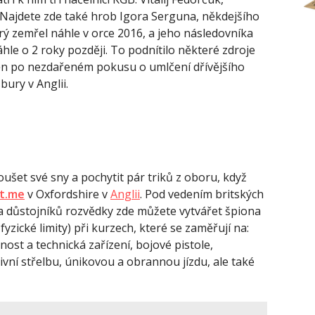
. Najdete zde také hrob Igora Serguna, někdejšího
rý zemřel náhle v orce 2016, a jeho následovníka
le o 2 roky později. To podnítilo některé zdroje
ěn po nezdařeném pokusu o umlčení dřívějšího
bury v Anglii.
ušet své sny a pochytit pár triků z oboru, když
et.me
v Oxfordshire v
Anglii
. Pod vedením britských
 a důstojníků rozvědky zde můžete vytvářet špiona
zické limity) při kurzech, které se zaměřují na:
ost a technická zařízení, bojové pistole,
vní střelbu, únikovou a obrannou jízdu, ale také