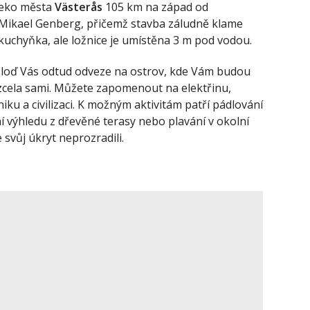
leko města
Västerås
105 km na západ od
Mikael Genberg, přičemž stavba záludně klame
kuchyňka, ale ložnice je umístěna 3 m pod vodou.
, loď Vás odtud odveze na ostrov, kde Vám budou
zcela sami. Můžete zapomenout na elektřinu,
iku a civilizaci. K možným aktivitám patří pádlování
í výhledu z dřevěné terasy nebo plavání v okolní
 svůj úkryt neprozradili.