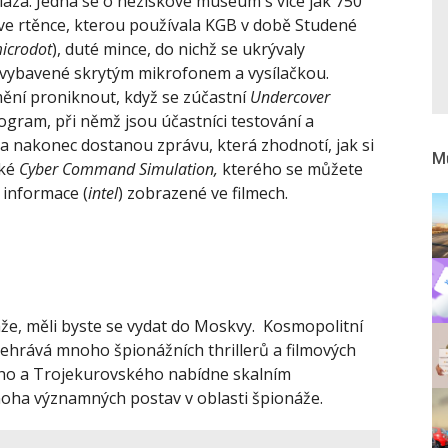
Plaza. Jedná se o neziskové museum s více jak 750
 ve rtěnce, kterou používala KGB v době Studené
icrodot
), duté mince, do nichž se ukrývaly
 vybavené skrytým mikrofonem a vysílačkou.
ění proniknout, když se zúčastní
Undercover
rogram, při němž jsou účastníci testování a
 a nakonec dostanou zprávu, která zhodnotí, jak si
Mů
aké
Cyber Command Simulation,
kterého se můžete
é informace (
intel
) zobrazené ve filmech.
áže, měli byste se vydat do Moskvy. Kosmopolitní
dehrává mnoho špionážních thrillerů a filmových
ého a Trojekurovského nabídne skalním
noha významných postav v oblasti špionáže.