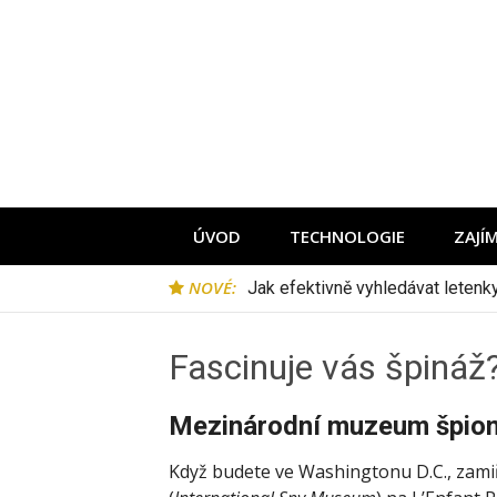
Přeskočit
na
obsah
ÚVOD
TECHNOLOGIE
ZAJÍ
NOVÉ:
Jak efektivně vyhledávat leten
Fascinuje vás špináž?
Mezinárodní muzeum špion
Když budete ve Washingtonu D.C., zami