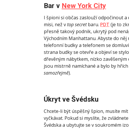
Bar v
New York City
I špioni si občas zaslouží odpočinout a 
misi, než v
top secret
baru.
PDT
(je to z
přesně takový podnik, ukrytý pod nen
Východním Manhattanu. Abyste do něj mo
telefonní budky a telefonem se domluv
strana budky se otevře a objeví se stylo
dřevěným nábytkem, nízko zavěšeným os
jsou mistrně namíchané a bylo by hřích
samozřejmě
).
Úkryt ve Švédsku
Chcete-li být úspěšný špion, musíte mít 
vyčkávat. Pokud si myslíte, že zvládnet
Švédska a ubytujte se v soukromém iz