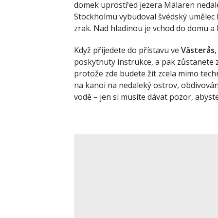
domek uprostřed jezera Mälaren neda
Stockholmu vybudoval švédský umělec 
zrak. Nad hladinou je vchod do domu a 
Když přijedete do přístavu ve
Västerås
poskytnuty instrukce, a pak zůstanete 
protože zde budete žít zcela mimo techn
na kanoi na nedaleký ostrov, obdivován
vodě – jen si musíte dávat pozor, abyste