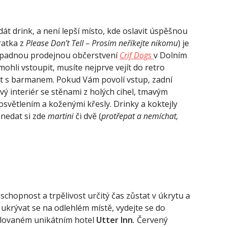
dát drink, a není lepší místo, kde oslavit úspěšnou
kratka z
Please Don’t Tell – Prosím neříkejte nikomu
) je
ápadnou prodejnou občerstvení
Crif Dogs
v Dolním
hli vstoupit, musíte nejprve vejít do retro
it s barmanem. Pokud Vám povolí vstup, zadní
vý interiér se stěnami z holých cihel, tmavým
větlením a koženými křesly. Drinky a koktejly
 nedat si zde
martini
či dvě (
protřepat a nemíchat,
schopnost a trpělivost určitý čas zůstat v úkrytu a
e ukrývat se na odlehlém místě, vydejte se do
olovaném unikátním hotel
Utter Inn
.
Červený