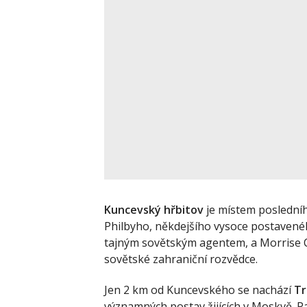
Kuncevský hřbitov
je místem poslední
Philbyho, někdejšího vysoce postavenéh
tajným sovětským agentem, a Morrise C
sovětské zahraniční rozvědce.
Jen 2 km od Kuncevského se nachází
Tr
významných postav žijících v Moskvě. Pat