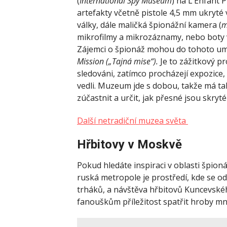
(
International Spy Museum
) na L’Enfant 
artefakty včetně pistole 4,5 mm ukryté
války, dále maličká špionážní kamera (
m
mikrofilmy a mikrozáznamy, nebo boty
Zájemci o špionáž mohou do tohoto um
Mission
(„Tajná mise“).
Je to zážitkový p
sledováni, zatímco procházejí expozice,
vedli. Muzeum jde s dobou, takže má t
zúčastnit a určit, jak přesné jsou skryt
Další netradiční muzea světa
Hřbitovy v Moskvě
Pokud hledáte inspiraci v oblasti špion
ruská metropole je prostředí, kde se o
trháků, a návštěva hřbitovů Kuncevsk
fanouškům příležitost spatřit hroby m