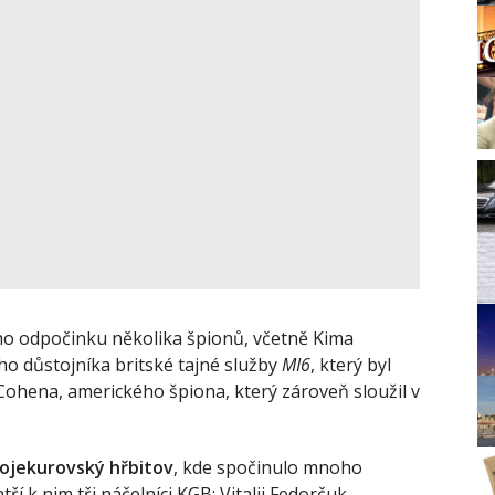
ho odpočinku několika špionů, včetně Kima
o důstojníka britské tajné služby
MI6
, který byl
ohena, amerického špiona, který zároveň sloužil v
ojekurovský hřbitov
, kde spočinulo mnoho
ří k nim tři náčelníci KGB: Vitalij Fedorčuk,