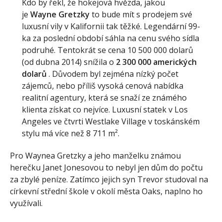
Kdo by řekl, že hokejová hvězda, jakou
je
Wayne Gretzky
to bude mít s prodejem své
luxusní vily v Kalifornii tak těžké. Legendární 99-
ka za poslední období sáhla na cenu svého sídla
podruhé. Tentokrát se cena 10 500 000 dolarů
(od dubna 2014) snížila o
2 300 000 amerických
dolarů
. Důvodem byl zejména nízký počet
zájemců, nebo příliš vysoká cenová nabídka
realitní agentury, která se snaží ze známého
klienta získat co nejvíce. Luxusní statek v Los
Angeles ve čtvrti Westlake Village v toskánském
stylu má více než 8 711 m².
Pro Waynea Gretzky a jeho manželku známou
herečku Janet Jonesovou to nebyl jen dům do počtu
za zbylé peníze. Zatímco jejich syn Trevor studoval na
církevní střední škole v okolí města Oaks, naplno ho
využívali.