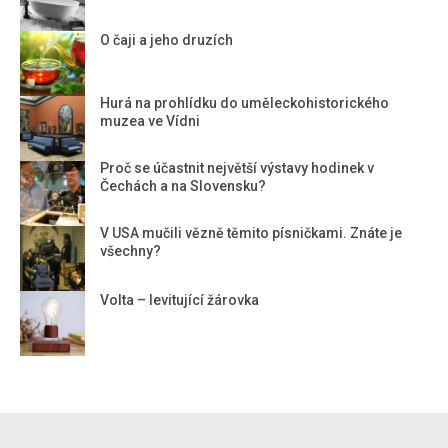
O čaji a jeho druzích
Hurá na prohlídku do uměleckohistorického
muzea ve Vídni
Proč se účastnit největší výstavy hodinek v
Čechách a na Slovensku?
V USA mučili vězně těmito písničkami. Znáte je
všechny?
Volta – levitující žárovka