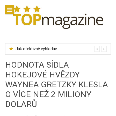
Přeskočit
na
obsah
Jak efektivně vyhledávat letenky přes Skyscanner
HODNOTA SÍDLA
HOKEJOVÉ HVĚZDY
WAYNEA GRETZKY KLESLA
O VÍCE NEŽ 2 MILIONY
DOLARŮ