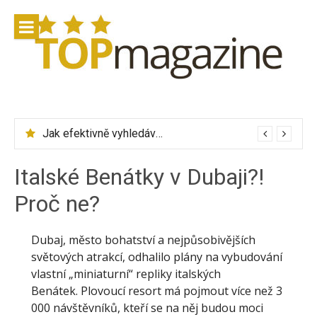
Přeskočit
na
obsah
Jak efektivně vyhledávat letenky přes Skyscanner
Italské Benátky v Dubaji?!
Proč ne?
Dubaj, město bohatství a nejpůsobivějších
světových atrakcí, odhalilo plány na vybudování
vlastní „miniaturní“ repliky italských
Benátek. Plovoucí resort má pojmout více než 3
000 návštěvníků, kteří se na něj budou moci