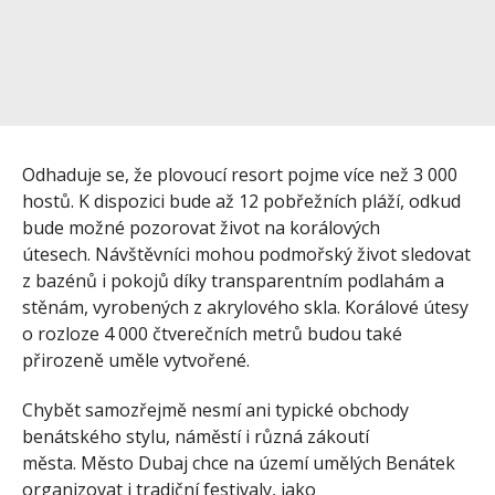
Odhaduje se, že plovoucí resort pojme více než 3 000
hostů. K dispozici bude až 12 pobřežních pláží, odkud
bude možné pozorovat život na korálových
útesech. Návštěvníci mohou podmořský život sledovat
z bazénů i pokojů díky transparentním podlahám a
stěnám, vyrobených z akrylového skla. Korálové útesy
o rozloze 4 000 čtverečních metrů budou také
přirozeně uměle vytvořené.
Chybět samozřejmě nesmí ani typické obchody
benátského stylu, náměstí i různá zákoutí
města. Město Dubaj chce na území umělých Benátek
organizovat i tradiční festivaly, jako