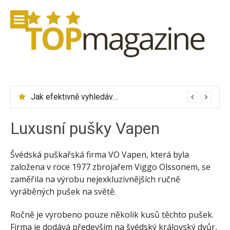
Přeskočit
na
obsah
Jak efektivně vyhledávat letenky přes Skyscanner
Luxusní pušky Vapen
Švédská puškařská firma VO Vapen, která byla
založena v roce 1977 zbrojařem Viggo Olssonem, se
zaměřila na výrobu nejexkluzivnějších ručně
vyráběných pušek na světě.
Ročně je vyrobeno pouze několik kusů těchto pušek.
Firma je dodává především na švédský královský dvůr,