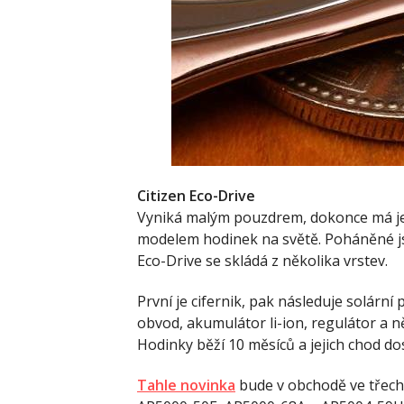
Citizen Eco-Drive
Vyniká malým pouzdrem, dokonce má je
modelem hodinek na světě. Poháněné jso
Eco-Drive se skládá z několika vrstev.
První je cifernik, pak následuje solárn
obvod, akumulátor li-ion, regulátor a 
Hodinky běží 10 měsíců a jejich chod dos
Tahle novinka
bude v obchodě ve třech