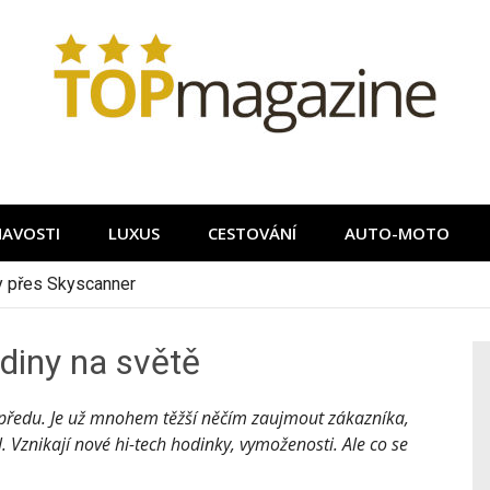
MAVOSTI
LUXUS
CESTOVÁNÍ
AUTO-MOTO
ky přes Skyscanner
diny na světě
opředu. Je už mnohem těžší něčím zaujmout zákazníka,
. Vznikají nové hi-tech hodinky, vymoženosti. Ale co se