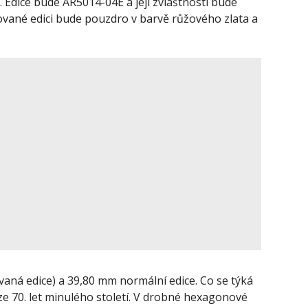
Edice bude AR5014-04E a její zvláštností bude
tované edici bude pouzdro v barvě růžového zlata a
aná edice) a 39,80 mm normální edice. Co se týká
 ze 70. let minulého století. V drobné hexagonové