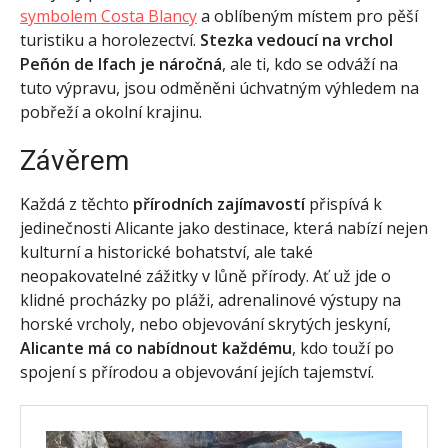
symbolem Costa Blancy
a oblíbeným místem pro pěší
turistiku a horolezectví.
Stezka vedoucí na vrchol
Peñón de Ifach je náročná
, ale ti, kdo se odváží na
tuto výpravu, jsou odměněni úchvatným výhledem na
pobřeží a okolní krajinu.
Závěrem
Každá z těchto
přírodních zajímavostí
přispívá k
jedinečnosti Alicante jako destinace, která nabízí nejen
kulturní a historické bohatství, ale také
neopakovatelné zážitky v lůně přírody. Ať už jde o
klidné procházky po pláži, adrenalinové výstupy na
horské vrcholy, nebo objevování skrytých jeskyní,
Alicante má co nabídnout každému
, kdo touží po
spojení s přírodou a objevování jejích tajemství.