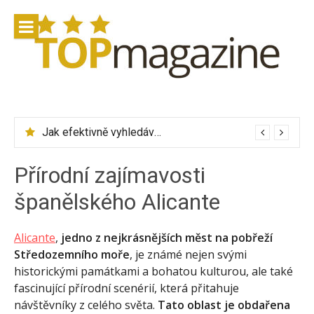
Přeskočit
na
obsah
Jak efektivně vyhledávat letenky přes Skyscanner
Zalando Lounge – značkové oblečení se slevou až 75 %
Přírodní zajímavosti
španělského Alicante
Alicante
,
jedno z nejkrásnějších měst na pobřeží
Středozemního moře
, je známé nejen svými
historickými památkami a bohatou kulturou, ale také
fascinující přírodní scenérií, která přitahuje
návštěvníky z celého světa.
Tato oblast je obdařena