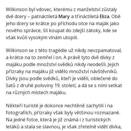
Wilkinson byl vdovec, kterému z manželství zůstaly
dvě dcery – patnáctiletá
Mary
a třináctiletá
Eliza
. Obě
jeho dcery se krátce po příchodu otce na maják jako
nového správce, šli koupat do zdejší zátoky, kde se
však kvůli vysokým vlnám utopili.
Wilkinson se z této tragédie už nikdy nevzpamatoval,
a krátce na to zemřel i on. A právě tyto dvě dívky z
majáku podle množství svědků nikdy neodešli. Jejich
přízraky na majáku již vidělo množství návštěvníků.
Dívky jsou podle svědků, kteří je viděli, oblečené do
šatů z druhé poloviny 19. století, a dá se s nimi setkat
na různých místech majáku.
Někteří turisté je dokonce nechtěně zachytili i na
fotografiích, přízraky však byly většinou rozmazané.
Na jedné fotce, která je již známá i z turistických
letáků a stala se slavnou, je však zřetelně vidět dívka,