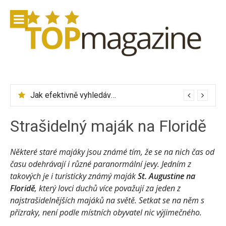
Přeskočit
na
obsah
Jak efektivně vyhledávat letenky přes Skyscanner
Strašidelný maják na Floridě
Některé staré majáky jsou známé tím, že se na nich čas od
času odehrávají i různé paranormální jevy. Jedním z
takových je i turisticky známý maják
St. Augustine na
Floridě
, který lovci duchů více považují za jeden z
najstrašidelnějších majáků na světě. Setkat se na něm s
přízraky, není podle místních obyvatel nic výjimečného.