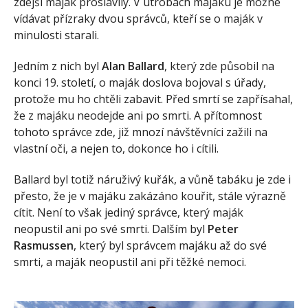
zdejší maják proslavily. V útrobách majáku je možné
vídávat přízraky dvou správců, kteří se o maják v
minulosti starali.
Jedním z nich byl
Alan Ballard
, který zde působil na
konci 19. století, o maják doslova bojoval s úřady,
protože mu ho chtěli zabavit. Před smrtí se zapřísahal,
že z majáku neodejde ani po smrti. A přítomnost
tohoto správce zde, již mnozí návštěvníci zažili na
vlastní oči, a nejen to, dokonce ho i cítili.
Ballard byl totiž náruživý kuřák, a vůně tabáku je zde i
přesto, že je v majáku zakázáno kouřit, stále výrazně
cítit. Není to však jediný správce, který maják
neopustil ani po své smrti. Dalším byl
Peter
Rasmussen
, který byl správcem majáku až do své
smrti, a maják neopustil ani při těžké nemoci.