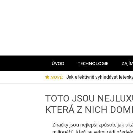
Přeskočit
na
obsah
ÚVOD
TECHNOLOGIE
ZAJÍ
NOVÉ:
Jak efektivně vyhledávat leten
TOTO JSOU NEJLUX
KTERÁ Z NICH DOM
Značky jsou nejlepší způsob, jak uká
milionářů, kteří se velmi rádi předvád