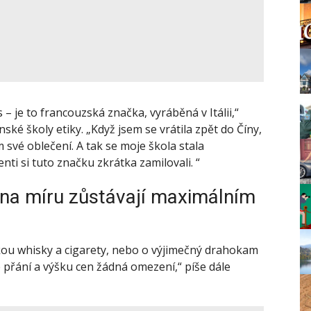
 – je to francouzská značka, vyráběná v Itálii,“
ínské školy etiky. „Když jsem se vrátila zpět do Číny,
 své oblečení. A tak se moje škola stala
i si tuto značku zkrátka zamilovali. “
 na míru zůstávají maximálním
tskou whisky a cigarety, nebo o výjimečný drahokam
 přání a výšku cen žádná omezení,“ píše dále