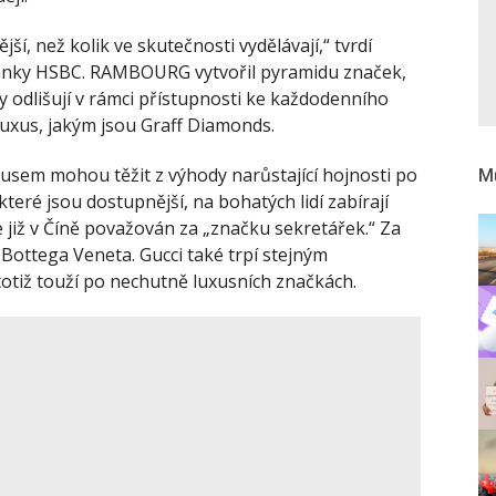
ější, než kolik ve skutečnosti vydělávají,“ tvrdí
anky HSBC. RAMBOURG vytvořil pyramidu značek,
ky odlišují v rámci přístupnosti ke každodenního
 luxus, jakým jsou Graff Diamonds.
usem mohou těžit z výhody narůstající hojnosti po
Mů
teré jsou dostupnější, na bohatých lidí zabírají
 již v Číně považován za „značku sekretářek.“ Za
 Bottega Veneta. Gucci také trpí stejným
otiž touží po nechutně luxusních značkách.