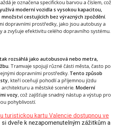
 každá je označena specifickou barvou a číslem, což
yužívá moderní vozidla s vysokou kapacitou,
 množství cestujících bez výrazných zpoždění
.
mi dopravními prostředky, jako jsou autobusy a
 a zvyšuje efektivitu celého dopravního systému.
í tak rozsáhlá jako autobusová nebo metra,
užbu
. Tramvaje spojují různé části města, často po
eřejnými dopravními prostředky.
Tento způsob
isty
, kteří oceňují pohodlí a příjemnou jízdu
a architekturu a městské scenérie.
Moderní
ími vozy
, což zajišťuje snadný nástup a výstup pro
nou pohyblivostí.
u turistickou kartu Valencie dostupnou ve
 si dveře k nezapomenutelným zážitkům a