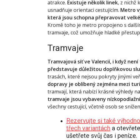
atrakce.
Existuje několik linek
, z nichž
usnadňuje orientaci cestujícím.
Metro v
která jsou schopna přepravovat velké
Kromě toho je metro propojeno s další
tramvaje, což umožňuje hladké přestupy
Tramvaje
Tramvajová síť ve Valencií, i když nen
představuje důležitou doplňkovou sl
trasách, které nejsou pokryty jinými v
dopravy je oblíbený zejména mezi tur
tramvají, která nabízí krásné výhledy n
tramvaje jsou vybaveny nízkopodlažn
všechny cestující, včetně osob se sníže
Rezervujte si také výhodno
třech variantách
a otevřete
ušetřete svůj čas i peníze.