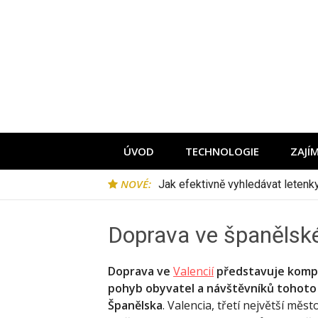
Přeskočit
na
obsah
ÚVOD
TECHNOLOGIE
ZAJÍ
NOVÉ:
Jak efektivně vyhledávat leten
Doprava ve španělské
Doprava ve
Valencií
představuje komple
pohyb obyvatel a návštěvníků tohot
Španělska
. Valencia, třetí největší mě