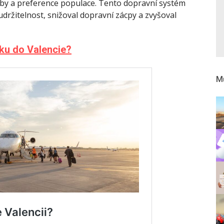
eby a preference populace. Tento dopravní systém
udržitelnost, snižoval dopravní zácpy a zvyšoval
nku do Valencie?
Mů