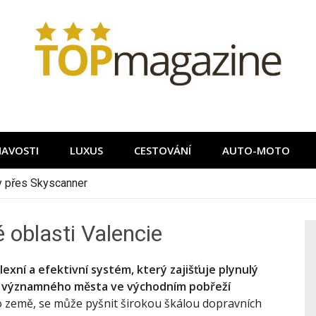
MAVOSTI
LUXUS
CESTOVÁNÍ
AUTO-MOTO
ky přes Skyscanner
 oblasti Valencie
xní a efektivní systém, který zajišťuje plynulý
o významného města ve východním pobřeží
sto země, se může pyšnit širokou škálou dopravních