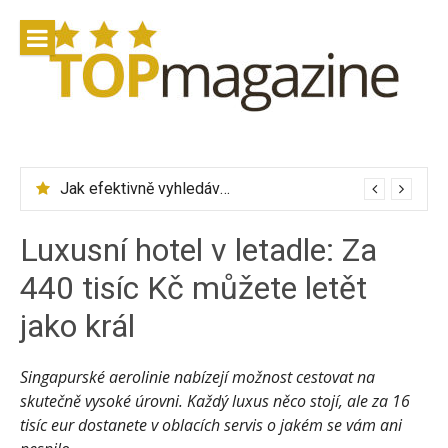
Přeskočit
na
obsah
Jak efektivně vyhledávat letenky přes Skyscanner
Luxusní hotel v letadle: Za
440 tisíc Kč můžete letět
jako král
Singapurské aerolinie nabízejí možnost cestovat na
skutečně vysoké úrovni. Každý luxus něco stojí, ale za 16
tisíc eur dostanete v oblacích servis o jakém se vám ani