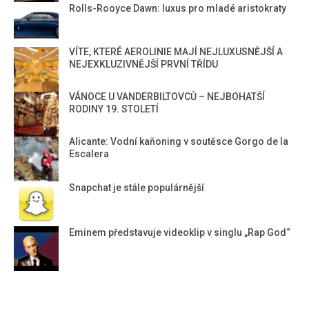
Rolls-Rooyce Dawn: luxus pro mladé aristokraty
VÍTE, KTERÉ AEROLINIE MAJÍ NEJLUXUSNĚJŠÍ A
NEJEXKLUZIVNĚJŠÍ PRVNÍ TŘÍDU
VÁNOCE U VANDERBILTOVCŮ – NEJBOHATŠÍ
RODINY 19. STOLETÍ
Alicante: Vodní kaňoning v soutěsce Gorgo de la
Escalera
Snapchat je stále populárnější
Eminem představuje videoklip v singlu „Rap God“