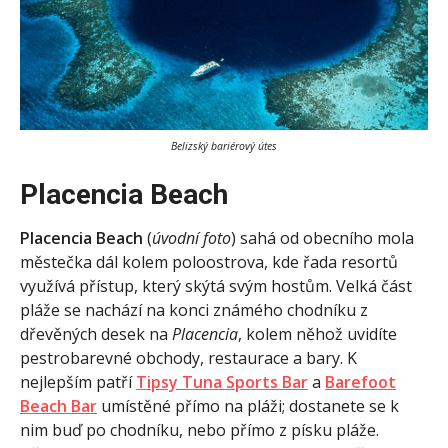
Belizský bariérový útes
Placencia Beach
Placencia Beach
(
úvodní foto
) sahá od obecního mola
městečka dál kolem poloostrova, kde řada resortů
využívá přístup, který skýtá svým hostům. Velká část
pláže se nachází na konci známého chodníku z
dřevěných desek na
Placencia
, kolem něhož uvidíte
pestrobarevné obchody, restaurace a bary. K
nejlepším patří
Tipsy Tuna Sports Bar
a
Barefoot
Beach Bar
umístěné přímo na pláži; dostanete se k
nim buď po chodníku, nebo přímo z písku pláže.