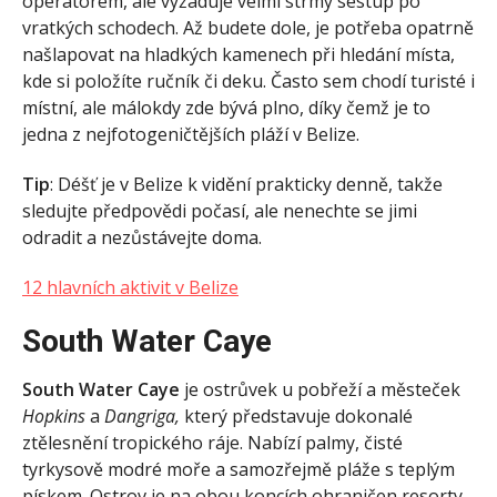
operátorem, ale vyžaduje velmi strmý sestup po
vratkých schodech. Až budete dole, je potřeba opatrně
našlapovat na hladkých kamenech při hledání místa,
kde si položíte ručník či deku. Často sem chodí turisté i
místní, ale málokdy zde bývá plno, díky čemž je to
jedna z nejfotogeničtějších pláží v Belize.
Tip
: Déšť je v Belize k vidění prakticky denně, takže
sledujte předpovědi počasí, ale nenechte se jimi
odradit a nezůstávejte doma.
12 hlavních aktivit v Belize
South Water Caye
South Water Caye
je ostrůvek u pobřeží a městeček
Hopkins
a
Dangriga,
který představuje dokonalé
ztělesnění tropického ráje. Nabízí palmy, čisté
tyrkysově modré moře a samozřejmě pláže s teplým
pískem. Ostrov je na obou koncích ohraničen resorty,