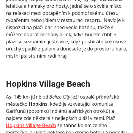
lehátka a hamaky pro hosty. Jedná se o skvělé místo
na relaxaci mezi potápěním k podmořskému útesu,
rybařením nebo jídlem v restauraci resortu. Navíc je k
dispozici na pláži bar hned vedle bazénu, takže si
můžete dopřát míchaný drink, když budete chtít. S
pláží se seznámíte ještě více, když posbíráte kokosové
ořechy spadlé z palem a donesete je do prostoru baru;
místní psi si s nimi rádi hrají.
Hopkins Village Beach
Asi 145 km jižně od
Belize City
leží ospalé přímořské
městečko
Hopkins
, kde žije vzkvétající komunita
Garifunů (potomků Indiánů a afrických otroků) a
najdete zde některé z nejlepších pláží v zemi. Pláž
Hopkins Village Beach
se táhne kolem celého
městečka, a i když některé soukromé hotely a podniky