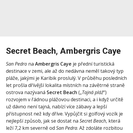
Secret Beach, Ambergris Caye
San Pedro
na
Ambergris Caye
je přední turistická
destinace v zemi, ale až do nedávna neměl takový typ
pláže, jakými je Karibik proslulý. V průběhu posledních
let prošla dřívější lokalita místních na závětrné straně
ostrova nazývaná
Secret Beach
(„
Tajná pláž
“)
rozvojem v řádnou plážovou destinaci, a i když určitě
už dávno není tajná, nabízí více zábavy a lepší
přístupnost než kdy dříve. Vypůjčit si golfový vozík je
nejlepší způsob, jak se dostat na
Secret Beach
, která
leží 7,2 km severně od
San Pedra
. Až zdoláte rozbitou