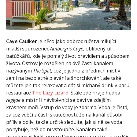
Caye Caulker
je něco jako dobrodružství milující
mladší sourozenec
Ambergris Caye
, oblíbený cíl
baťůžkářů, kde je pomalý život pravidlem a způsobem
života. Ostrov je rozdělen na dvě části kanálem
nazývaným
The Split
, což je jedno z předních míst v
zemi na bezplatné plavání a šnorchlování, ale také
můžete jen tak relaxovat a dát si míchaný drink v baru
restaurace
The Lazy Lizard
. Stále zde hraje hudba
reggae
a místní i návštěvníci se baví ve zdejším
krásném moři. Vstup do vody je zdarma. Voda je čistá,
za což vděčí z části skutečnosti, že na kanál působí
příliv a odliv, takže určitě sledujte, jak silně se voda
pohybuje, než do ní vstoupíte. Kanálem také
proplouvají lodě, proto dávejte pozor na to, co se děje