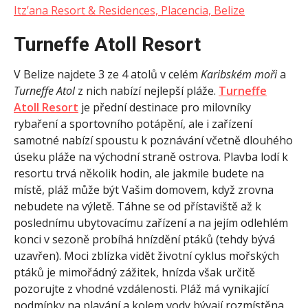
Itz’ana Resort & Residences, Placencia, Belize
Turneffe Atoll Resort
V Belize najdete 3 ze 4 atolů v celém
Karibském moři
a
Turneffe Atol
z nich nabízí nejlepší pláže.
Turneffe
Atoll Resort
je přední destinace pro milovníky
rybaření a sportovního potápění, ale i zařízení
samotné nabízí spoustu k poznávání včetně dlouhého
úseku pláže na východní straně ostrova. Plavba lodí k
resortu trvá několik hodin, ale jakmile budete na
místě, pláž může být Vašim domovem, když zrovna
nebudete na výletě. Táhne se od přístaviště až k
poslednímu ubytovacímu zařízení a na jejím odlehlém
konci v sezoně probíhá hnízdění ptáků (tehdy bývá
uzavřen). Moci zblízka vidět životní cyklus mořských
ptáků je mimořádný zážitek, hnízda však určitě
pozorujte z vhodné vzdálenosti. Pláž má vynikající
podmínky na plavání a kolem vody bývají rozmístěna