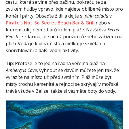
cestu, která se vine přes bažinu, pokračujte za
zvukem hudby vpravo, kde najdete oblíbené místo pro
konání párty. Obsaďte židli a dejte si
pińa coladu
v
Pirate’s Not-So-Secret Beach Bar & Grill
nebo v
kterémkoli jiném z barů kolem pláže. Návštěva
Secret
Beach
je zdarma, ale ne už použití různého zařízení na
pláži. Voda je klidná, čistá a mělká; je skvělá na
šnorchlování a další vodní aktivity.
Tip
: Protože je to jediná řádná veřejná pláž na
Ambergris Caye
, vyhnout se davům můžete jen tak, že
vyrazíte na místo už před svítáním. Pláž může být
místy trochu kamenitá a rejnoci se skrývají v mořské
trávě všude v Belize, takže si vezměte boty do vody.