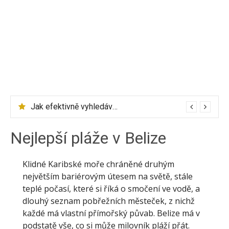
Jak efektivně vyhledávat letenky přes Skyscanner
Zalando Lounge – značkové oblečení se slevou až 75 %
Nejlepší pláže v Belize
Klidné Karibské moře chráněné druhým
největším bariérovým útesem na světě, stále
teplé počasí, které si říká o smočení ve vodě, a
dlouhý seznam pobřežních městeček, z nichž
každé má vlastní přímořský půvab. Belize má v
podstatě vše, co si může milovník pláží přát.