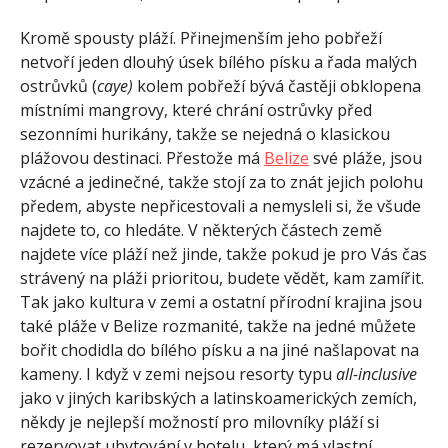
Kromě spousty pláží. Přinejmenším jeho pobřeží
netvoří jeden dlouhý úsek bílého písku a řada malých
ostrůvků (
caye)
kolem pobřeží bývá častěji obklopena
místními mangrovy, které chrání ostrůvky před
sezonními hurikány, takže se nejedná o klasickou
plážovou destinaci. Přestože má
Belize
své pláže, jsou
vzácné a jedinečné, takže stojí za to znát jejich polohu
předem, abyste nepřicestovali a nemysleli si, že všude
najdete to, co hledáte. V některých částech země
najdete více pláží než jinde, takže pokud je pro Vás čas
strávený na pláži prioritou, budete vědět, kam zamířit.
Tak jako kultura v zemi a ostatní přírodní krajina jsou
také pláže v Belize rozmanité, takže na jedné můžete
bořit chodidla do bílého písku a na jiné našlapovat na
kameny. I když v zemi nejsou resorty typu
all-inclusive
jako v jiných karibských a latinskoamerických zemích,
někdy je nejlepší možností pro milovníky pláží si
rezervovat ubytování v hotelu, který má vlastní