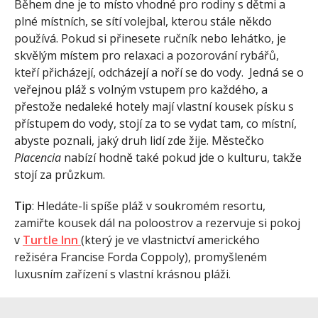
Během dne je to místo vhodné pro rodiny s dětmi a
plné místních, se sítí volejbal, kterou stále někdo
používá. Pokud si přinesete ručník nebo lehátko, je
skvělým místem pro relaxaci a pozorování rybářů,
kteří přicházejí, odcházejí a noří se do vody. Jedná se o
veřejnou pláž s volným vstupem pro každého, a
přestože nedaleké hotely mají vlastní kousek písku s
přístupem do vody, stojí za to se vydat tam, co místní,
abyste poznali, jaký druh lidí zde žije. Městečko
Placencia
nabízí hodně také pokud jde o kulturu, takže
stojí za průzkum.
Tip
: Hledáte-li spíše pláž v soukromém resortu,
zamiřte kousek dál na poloostrov a rezervuje si pokoj
v
Turtle Inn
(který je ve vlastnictví amerického
režiséra Francise Forda Coppoly), promyšleném
luxusním zařízení s vlastní krásnou pláži.