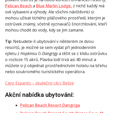
Pelican Beach
a
Blue Marlin Lodge
, z nichž každý má
své vybavení a výhody. Ale všichni návštěvníci si
mohou užívat tichého plážového prostředí, kterým je
ostrůvek známý, včetně vyznavačů šnorchlování, kteří
mohou chodit do vody, kdy se jim zamane.
Tip
: Nebudete-li ubytování v některém ze dvou
resortů, je možné se sem vydat při jednodenním
výletu z
Hopkinsu
či
Dangrigy
a těšit se z klidu ostrůvku
o rozloze 15 akrů. Plavba lodí trvá asi 40 minut a
můžete si ji objednat prostřednictvím hotelu na břehu
nebo soukromého turistického operátora.
Cayo Espanto – skutečný ráj v Belize
Akční nabídka ubytování:
Pelican Beach Resort Dangriga