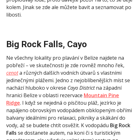
kolem. Jinak se zde ale můžete bavit a seznamovat po
libosti.
Big Rock Falls, Cayo
Ne všechny lokality pro plavání v Belize najdete na
pobřeží – ve skutečnosti je zde rovněž mnoho řek,
cenot
a různých dalších vodních útvarů s vlastními
jedinečnými plážemi. Jedno z nejoblíbenějších míst se
nachází hluboko v okrese
Cayo District
na západní
hranici Belize v oblasti rezervace
Mountain Pine
Ridge
. I když se nejedná o písčitou pláž, jezírko je
napájeno obrovským vodopádem obklopeným obřími
balvany ideálními pro relaxaci, pikniky a skákání do
vody, až se budete chtít osvěžit. K vodopádu
Big Rock
Falls
se dostanete autem, na koni či s turistickým