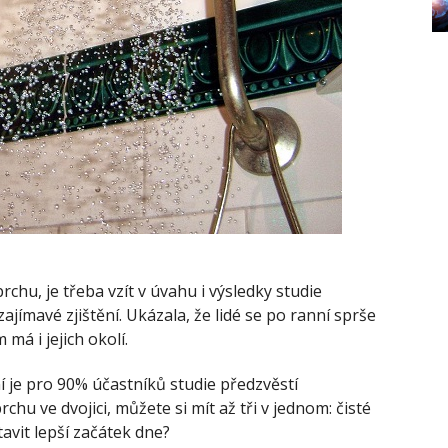
rchu, je třeba vzít v úvahu i výsledky studie
ajímavé zjištění. Ukázala, že lidé se po ranní sprše
m má i jejich okolí.
 je pro 90% účastníků studie předzvěstí
chu ve dvojici, můžete si mít až tři v jednom: čisté
tavit lepší začátek dne?