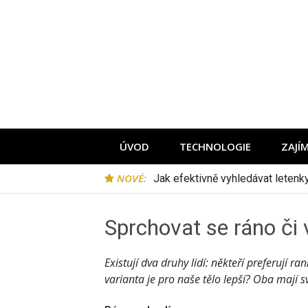
Přeskočit
na
obsah
ÚVOD
TECHNOLOGIE
ZAJÍ
NOVÉ:
Jak efektivně vyhledávat leten
Sprchovat se ráno č
Existují dva druhy lidí: někteří preferují ran
varianta je pro naše tělo lepší? Oba mají s