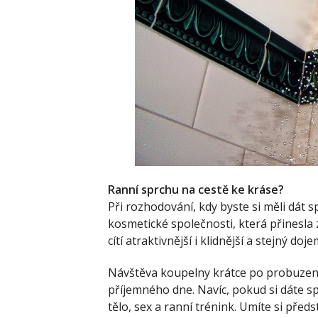
Ranní sprchu na cestě ke kráse?
Při rozhodování, kdy byste si měli dát sp
kosmetické společnosti, která přinesla z
cítí atraktivnější i klidnější a stejný doje
Návštěva koupelny krátce po probuzení
příjemného dne. Navíc, pokud si dáte spr
tělo, sex a ranní trénink. Umíte si předs