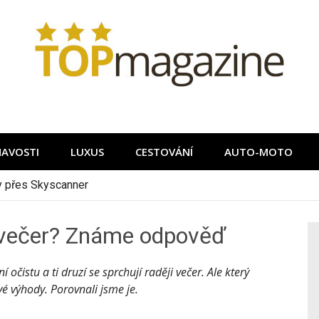
MAVOSTI
LUXUS
CESTOVÁNÍ
AUTO-MOTO
ky přes Skyscanner
i večer? Známe odpověď
ní očistu a ti druzí se sprchují raději večer. Ale který
vé výhody. Porovnali jsme je.