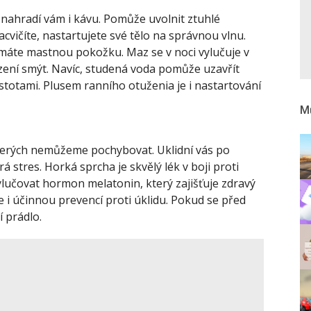
nahradí vám i kávu. Pomůže uvolnit ztuhlé
acvičíte, nastartujete své tělo na správnou vlnu.
 máte mastnou pokožku. Maz se v noci vylučuje v
zení smýt. Navíc, studená voda pomůže uzavřít
stotami. Plusem ranního otuženia je i nastartování
Mů
kterých nemůžeme pochybovat. Uklidní vás po
á stres. Horká sprcha je skvělý lék v boji proti
ylučovat hormon melatonin, který zajišťuje zdravý
 i účinnou prevencí proti úklidu. Pokud se před
í prádlo.