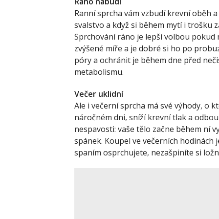
Ráno nabudí
Ranní sprcha vám vzbudí krevní oběh a 
svalstvo a když si během mytí i trošku z
Sprchování ráno je lepší volbou pokud
zvýšené míře a je dobré si ho po probu
póry a ochránit je během dne před neči
metabolismu.
Večer uklidní
Ale i večerní sprcha má své výhody, o 
náročném dni, sníží krevní tlak a odbour
nespavosti: vaše tělo začne během ní v
spánek. Koupel ve večerních hodinách je
spaním osprchujete, nezašpiníte si ložn