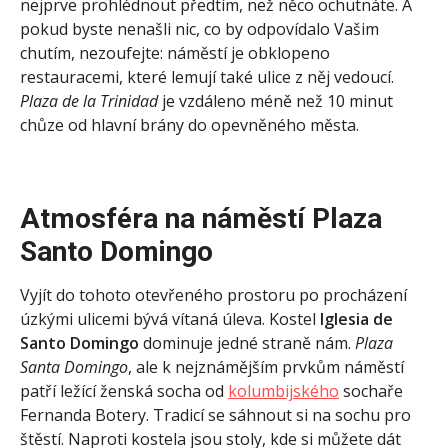
nejprve prohlédnout předtím, než něco ochutnáte. A
pokud byste nenašli nic, co by odpovídalo Vašim
chutím, nezoufejte: náměstí je obklopeno
restauracemi, které lemují také ulice z něj vedoucí.
Plaza de la Trinidad
je vzdáleno méně než 10 minut
chůze od hlavní brány do opevněného města.
Atmosféra na náměstí Plaza
Santo Domingo
Vyjít do tohoto otevřeného prostoru po procházení
úzkými ulicemi bývá vítaná úleva. Kostel
Iglesia de
Santo Domingo
dominuje jedné straně nám.
Plaza
Santa Domingo
, ale k nejznámějším prvkům náměstí
patří ležící ženská socha od
kolumbijského
sochaře
Fernanda Botery. Tradicí se sáhnout si na sochu pro
štěstí. Naproti kostela jsou stoly, kde si můžete dát