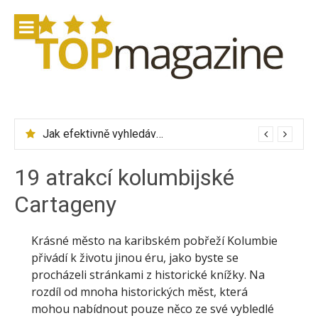
Přeskočit
na
obsah
Zalando Lounge – značkové oblečení se slevou až 75 %
19 atrakcí kolumbijské
Cartageny
Krásné město na karibském pobřeží Kolumbie
přivádí k životu jinou éru, jako byste se
procházeli stránkami z historické knížky. Na
rozdíl od mnoha historických měst, která
mohou nabídnout pouze něco ze své vybledlé