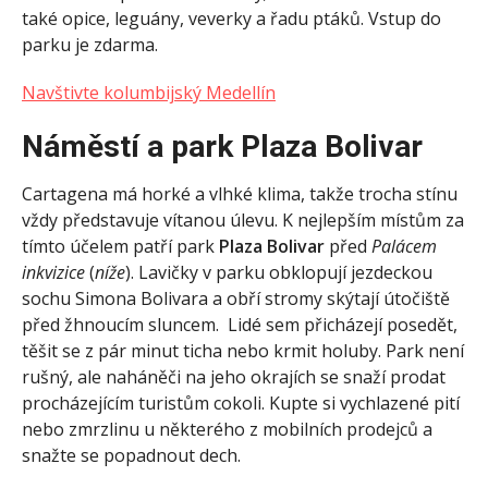
také opice, leguány, veverky a řadu ptáků. Vstup do
parku je zdarma.
Navštivte kolumbijský Medellín
Náměstí a park Plaza Bolivar
Cartagena má horké a vlhké klima, takže trocha stínu
vždy představuje vítanou úlevu. K nejlepším místům za
tímto účelem patří park
Plaza Bolivar
před
Palácem
inkvizice
(
níže
). Lavičky v parku obklopují jezdeckou
sochu Simona Bolivara a obří stromy skýtají útočiště
před žhnoucím sluncem. Lidé sem přicházejí posedět,
těšit se z pár minut ticha nebo krmit holuby. Park není
rušný, ale naháněči na jeho okrajích se snaží prodat
procházejícím turistům cokoli. Kupte si vychlazené pití
nebo zmrzlinu u některého z mobilních prodejců a
snažte se popadnout dech.