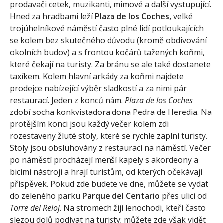
prodavači cetek, muzikanti, mimové a další vystupující.
Hned za hradbami leží
Plaza de los Coches,
velké
trojúhelníkové náměstí často plné lidí potloukajících
se kolem bez skutečného důvodu (kromě obdivování
okolních budov) a s frontou kočárů tažených koňmi,
které čekají na turisty. Za bránu se ale také dostanete
taxíkem. Kolem hlavní arkády za koňmi najdete
prodejce nabízející výběr sladkostí a za nimi pár
restaurací. Jeden z konců nám.
Plaza de los Coches
zdobí socha konkvistadora dona Pedra de Heredia. Na
protějším konci jsou každý večer kolem zdi
rozestaveny žluté stoly, které se rychle zaplní turisty.
Stoly jsou obsluhovány z restaurací na náměstí. Večer
po náměstí procházejí menší kapely s akordeony a
bicími nástroji a hrají turistům, od kterých očekávají
příspěvek. Pokud zde budete ve dne, můžete se vydat
do zeleného parku
Parque del Centario
přes ulici od
Torre del Reloj
. Na stromech žijí lenochodi, kteří často
slezou dolů podívat na turisty; můžete zde však vidět