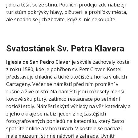
jídlo a těšit se ze stínu. Pouliční prodejci zde nabízejí
turistům pokrývky hlavy, bižuterii a prohlídky města,
ale snadno se jich zbavíte, když si nic nekoupíte.
Svatostánek Sv. Petra Klavera
Iglesia de San Pedro Claver
je skvěle zachovalý kostel
z roku 1580, kde je pohřben sv. Petr Claver. Kostel
představuje chladné a tiché útočiště z horka v ulicích
Cartageny. Večer se náměstí před ním promění v
rušné a živé místo. Na náměstí jsou rozesety menší
kovové skulptury, zatímco restaurace po setmění
rozloží stoly. Náměstí skýtá výhledy na věž katedrály a
z jeho okraje se nabízí jeden z nejčastějších
fotografovaných pohledů na katedrálu, který často
spatříte online a v brožurách. V kostele se nachází
malé muzeum, stinné nádvoří a zahrada. Uvnitř