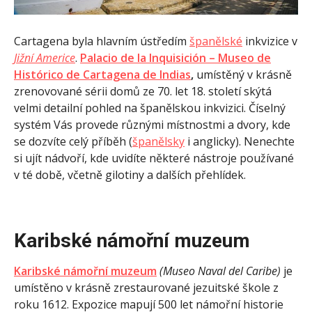
Cartagena byla hlavním ústředím
španělské
inkvizice v
Jižní Americe
.
Palacio de la Inquisición – Museo de
Histórico de Cartagena de Indias
,
umístěný v krásně
zrenovované sérii domů ze 70. let 18. století skýtá
velmi detailní pohled na španělskou inkvizici. Číselný
systém Vás provede různými místnostmi a dvory, kde
se dozvíte celý příběh (
španělsky
i anglicky). Nenechte
si ujít nádvoří, kde uvidíte některé nástroje používané
v té době, včetně gilotiny a dalších přehlídek.
Karibské námořní muzeum
Karibské námořní muzeum
(Museo Naval del Caribe)
je
umístěno v krásně zrestaurované jezuitské škole z
roku 1612. Expozice mapují 500 let námořní historie