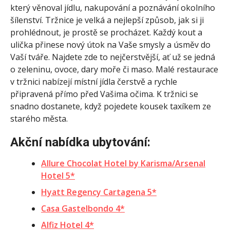
který věnoval jídlu, nakupování a poznávání okolního
šílenství. Tržnice je velká a nejlepší způsob, jak si ji
prohlédnout, je prostě se procházet. Každý kout a
ulička přinese nový útok na Vaše smysly a úsměv do
Vaší tváře. Najdete zde to nejčerstvější, ať už se jedná
o zeleninu, ovoce, dary moře či maso. Malé restaurace
v tržnici nabízejí místní jídla čerstvě a rychle
připravená přímo před Vašima očima. K tržnici se
snadno dostanete, když pojedete kousek taxíkem ze
starého města.
Akční nabídka ubytování:
Allure Chocolat Hotel by Karisma/Arsenal
Hotel 5*
Hyatt Regency Cartagena 5*
Casa Gastelbondo 4*
Alfiz Hotel 4*