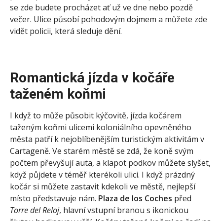
se zde budete procházet ať už ve dne nebo pozdě
večer. Ulice působí pohodovým dojmem a můžete zde
vidět policii, která sleduje dění.
Romantická jízda v kočáře
taženém koňmi
I když to může působit kýčovitě, jízda kočárem
taženým koňmi ulicemi koloniálního opevněného
města patří k nejoblíbenějším turistickým aktivitám v
Cartageně. Ve starém městě se zdá, že koně svým
počtem převyšují auta, a klapot podkov můžete slyšet,
když půjdete v téměř kterékoli ulici. I když prázdný
kočár si můžete zastavit kdekoli ve městě, nejlepší
místo představuje nám.
Plaza de los Coches
před
Torre del Reloj
, hlavní vstupní branou s ikonickou