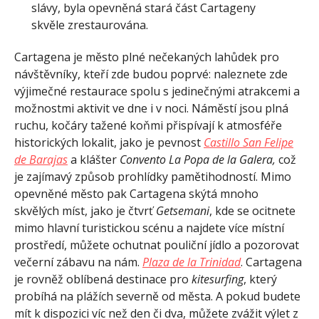
slávy, byla opevněná stará část Cartageny
skvěle zrestaurována.
Cartagena je město plné nečekaných lahůdek pro
návštěvníky, kteří zde budou poprvé: naleznete zde
výjimečné restaurace spolu s jedinečnými atrakcemi a
možnostmi aktivit ve dne i v noci. Náměstí jsou plná
ruchu, kočáry tažené koňmi přispívají k atmosféře
historických lokalit, jako je pevnost
Castillo San Felipe
de Barajas
a klášter
Convento La Popa de la Galera,
což
je zajímavý způsob prohlídky pamětihodností. Mimo
opevněné město pak Cartagena skýtá mnoho
skvělých míst, jako je čtvrť
Getsemani
, kde se ocitnete
mimo hlavní turistickou scénu a najdete více místní
prostředí, můžete ochutnat pouliční jídlo a pozorovat
večerní zábavu na nám.
Plaza de la Trinidad
. Cartagena
je rovněž oblíbená destinace pro
kitesurfing
, který
probíhá na plážích severně od města. A pokud budete
mít k dispozici víc než den či dva, můžete zvážit výlet z