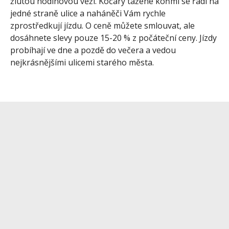
žlutou hodinovou věží. Kočáry tažené koňmi se řadí na
jedné straně ulice a naháněči Vám rychle
zprostředkují jízdu. O ceně můžete smlouvat, ale
dosáhnete slevy pouze 15-20 % z počáteční ceny. Jízdy
probíhají ve dne a pozdě do večera a vedou
nejkrásnějšími ulicemi starého města.