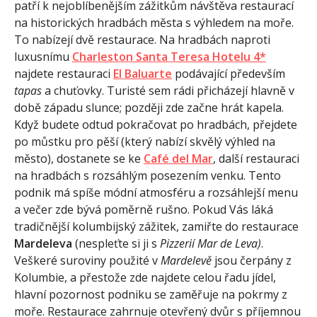
patří k nejoblíbenějším zážitkům návštěva restaurací
na historických hradbách města s výhledem na moře.
To nabízejí dvě restaurace. Na hradbách naproti
luxusnímu
Charleston Santa Teresa Hotelu 4*
najdete restauraci
El Baluarte
podávající především
tapas
a chuťovky. Turisté sem rádi přicházejí hlavně v
době západu slunce; později zde začne hrát kapela.
Když budete odtud pokračovat po hradbách, přejdete
po můstku pro pěší (který nabízí skvělý výhled na
město), dostanete se ke
Café del Mar
, další restauraci
na hradbách s rozsáhlým posezením venku. Tento
podnik má spíše módní atmosféru a rozsáhlejší menu
a večer zde bývá poměrně rušno. Pokud Vás láká
tradičnější kolumbijský zážitek, zamiřte do restaurace
Mardeleva
(nespleťte si ji s
Pizzerií Mar de Leva)
.
Veškeré suroviny použité v
Mardelevě
jsou čerpány z
Kolumbie, a přestože zde najdete celou řadu jídel,
hlavní pozornost podniku se zaměřuje na pokrmy z
moře. Restaurace zahrnuje otevřený dvůr s příjemnou