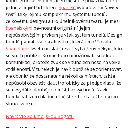
kopci jen kousek od hradeb města je považována za
jednu z největších, které
Španělé
v
ybudovali v
Novém
světě
. Díky jejímu komplexnímu systému tunelů,
celkovému designu a trojúhelníkovému tvaru, je mezi
španělskými
pevnostmi originální. Jejím
nejpůsobivějším prvkem je však systém tunelů. Design
tunelů pamatoval na akustiku, která umožňovala
Španělům
slyšet i nejslabší zvuk vytvořený někým, kdo
se snaží přiblížit. Kromě toho umožňovala snadnou
komunikaci, protože zvuk se v tunelech nese na velké
vzdálenosti. V tunelech je navíc obtížné se zorientovat,
ale dovnitř se dostanete na několika místech, takže
nepůsobí obzvlášť klaustrofobicky za předpokladu, že
se nevydáte hlouběji do míst bez východů. Navíc
tunely nabízejí chladné útočiště z horka a žhnoucího
slunce venku.
Navštivte kolumbijskou Bogotu