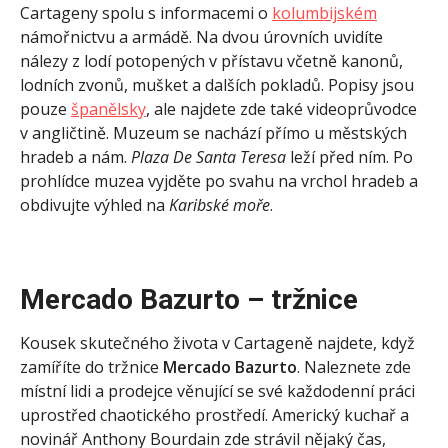
Cartageny spolu s informacemi o
kolumbijském
námořnictvu a armádě. Na dvou úrovních uvidíte
nálezy z lodí potopených v přístavu včetně kanonů,
lodních zvonů, mušket a dalších pokladů. Popisy jsou
pouze
španělsky
, ale najdete zde také videoprůvodce
v angličtině. Muzeum se nachází přímo u městských
hradeb a nám.
Plaza De Santa Teresa
leží před ním. Po
prohlídce muzea vyjděte po svahu na vrchol hradeb a
obdivujte výhled na
Karibské moře
.
Mercado Bazurto – tržnice
Kousek skutečného života v Cartageně najdete, když
zamíříte do tržnice
Mercado Bazurto
. Naleznete zde
místní lidi a prodejce věnující se své každodenní práci
uprostřed chaotického prostředí. Americký kuchař a
novinář Anthony Bourdain zde strávil nějaký čas,