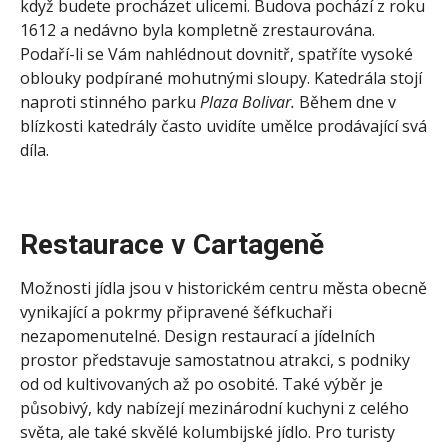
když budete procházet ulicemi. Budova pochází z roku
1612 a nedávno byla kompletně zrestaurována.
Podaří-li se Vám nahlédnout dovnitř, spatříte vysoké
oblouky podpírané mohutnými sloupy. Katedrála stojí
naproti stinného parku
Plaza Bolivar.
Během dne v
blízkosti katedrály často uvidíte umělce prodávající svá
díla.
Restaurace v Cartageně
Možnosti jídla jsou v historickém centru města obecně
vynikající a pokrmy připravené šéfkuchaři
nezapomenutelné. Design restaurací a jídelních
prostor představuje samostatnou atrakci, s podniky
od od kultivovaných až po osobité. Také výběr je
působivý, kdy nabízejí mezinárodní kuchyni z celého
světa, ale také skvělé kolumbijské jídlo. Pro turisty