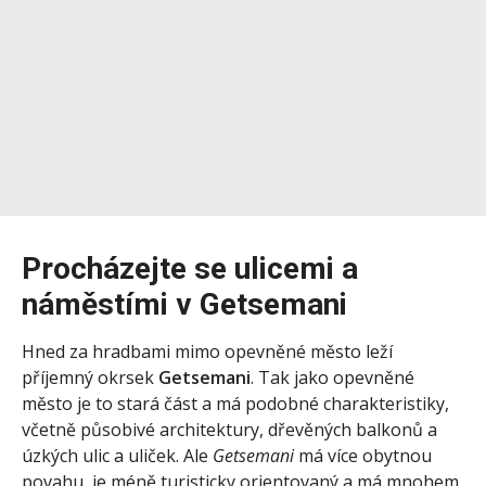
Procházejte se ulicemi a
náměstími v Getsemani
Hned za hradbami mimo opevněné město leží
příjemný okrsek
Getsemani
. Tak jako opevněné
město je to stará část a má podobné charakteristiky,
včetně působivé architektury, dřevěných balkonů a
úzkých ulic a uliček. Ale
Getsemani
má více obytnou
povahu, je méně turisticky orientovaný a má mnohem