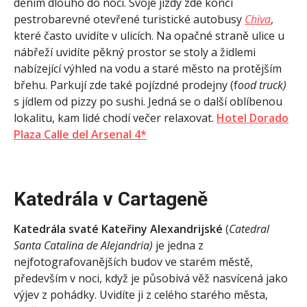
děním dlouho do noci. Svoje jízdy zde končí
pestrobarevné otevřené turistické autobusy
Chiva
,
které často uvidíte v ulicích. Na opačné straně ulice u
nábřeží uvidíte pěkný prostor se stoly a židlemi
nabízející výhled na vodu a staré město na protějším
břehu. Parkují zde také pojízdné prodejny (f
ood truck)
s jídlem od pizzy po sushi. Jedná se o další oblíbenou
lokalitu, kam lidé chodí večer relaxovat.
Hotel Dorado
Plaza Calle del Arsenal 4*
Katedrála v Cartageně
Katedrála svaté Kateřiny Alexandrijské
(
Catedral
Santa Catalina de Alejandria)
je jedna z
nejfotografovanějších budov ve starém městě,
především v noci, když je působivá věž nasvícená jako
výjev z pohádky. Uvidíte ji z celého starého města,