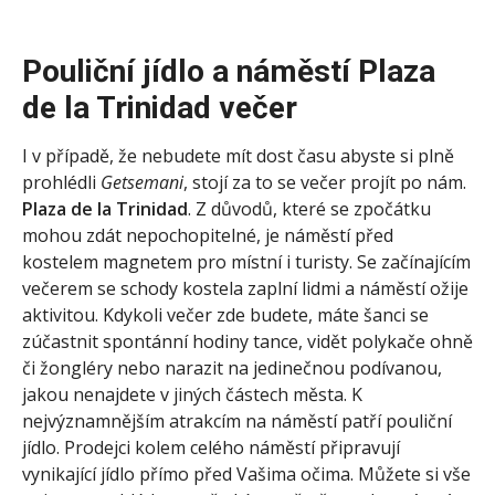
Pouliční jídlo a náměstí Plaza
de la Trinidad večer
I v případě, že nebudete mít dost času abyste si plně
prohlédli
Getsemani
, stojí za to se večer projít po nám.
Plaza de la Trinidad
. Z důvodů, které se zpočátku
mohou zdát nepochopitelné, je náměstí před
kostelem magnetem pro místní i turisty. Se začínajícím
večerem se schody kostela zaplní lidmi a náměstí ožije
aktivitou. Kdykoli večer zde budete, máte šanci se
zúčastnit spontánní hodiny tance, vidět polykače ohně
či žongléry nebo narazit na jedinečnou podívanou,
jakou nenajdete v jiných částech města. K
nejvýznamnějším atrakcím na náměstí patří pouliční
jídlo. Prodejci kolem celého náměstí připravují
vynikající jídlo přímo před Vašima očima. Můžete si vše