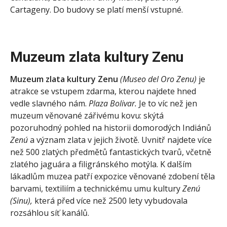
Cartageny. Do budovy se platí menší vstupné.
Muzeum zlata kultury Zenu
Muzeum zlata kultury Zenu
(Museo del Oro Zenu)
je
atrakce se vstupem zdarma, kterou najdete hned
vedle slavného nám.
Plaza Bolivar.
Je to víc než jen
muzeum věnované zářivému kovu: skýtá
pozoruhodný pohled na historii domorodých Indiánů
Zenú
a význam zlata v jejich životě. Uvnitř najdete více
než 500 zlatých předmětů fantastických tvarů, včetně
zlatého jaguára a filigránského motýla. K dalším
lákadlům muzea patří expozice věnované zdobení těla
barvami, textiliím a technickému umu kultury
Zenú
(Sinu),
která před více než 2500 lety vybudovala
rozsáhlou síť kanálů.