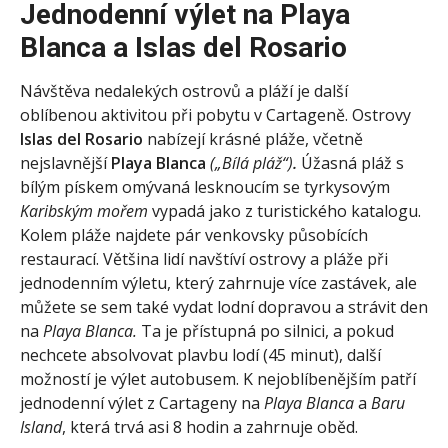
Jednodenní výlet na Playa
Blanca a Islas del Rosario
Návštěva nedalekých ostrovů a pláží je další
oblíbenou aktivitou při pobytu v Cartageně. Ostrovy
Islas del Rosario
nabízejí krásné pláže, včetně
nejslavnější
Playa Blanca
(„Bílá pláž“)
.
Úžasná pláž s
bílým pískem omývaná lesknoucím se tyrkysovým
Karibským mořem
vypadá jako z turistického katalogu.
Kolem pláže najdete pár venkovsky působících
restaurací. Většina lidí navštíví ostrovy a pláže při
jednodenním výletu, který zahrnuje více zastávek, ale
můžete se sem také vydat lodní dopravou a strávit den
na
Playa Blanca.
Ta je přístupná po silnici, a pokud
nechcete absolvovat plavbu lodí (45 minut), další
možností je výlet autobusem. K nejoblíbenějším patří
jednodenní výlet z Cartageny na
Playa Blanca
a
Baru
Island
, která trvá asi 8 hodin a zahrnuje oběd.