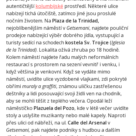
autentičtější
kolumbijské
prostředí. Některé ulice
nabízejí tichá útočiště, zatímco jiné jsou proslulé
nočním životem. Na
Plaza de la Trinidad,
nejoblíbenějším náměstí v
Getsemani
, najdete pouliční
prodejce nabízející výběr dobrého jídla, vystupující a
turisty sedící na schodech
kostela Sv. Trojice
(
Iglesia
de la Trinidad)
. Lokalita ožívá zhruba po 18 hodině.
Kolem náměstí najdete řadu malých neformálních
restaurací s prostorem na sezení vevnitř i venku, i
když většina je venkovní. Když se vydáte mimo
náměstí, uvidíte ulice vyzdobené vlajkami, zdi pokryté
obřími
muraly a graffiti
, známou uličku zastřešenou
deštníky a lidi posouvající svoji židli ven na chodník,
aby se mohli těšit z teplého večera. Opodál leží
náměstíčko
Plazuela del Pozo
, kde v létě večer uvidíte
stoly a uslyšíte muzikanty nebo malé kapely. Naproti
přes ulici od nábřeží, na ul.
Calle del Arsenal
v
Getsemani,
pak najdete podniky s hudbou a dalším