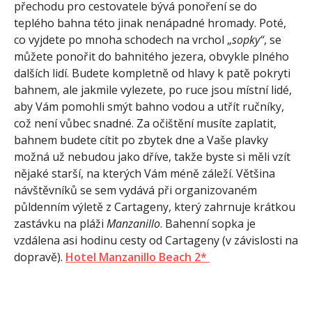
přechodu pro cestovatele bývá ponoření se do
teplého bahna této jinak nenápadné hromady. Poté,
co vyjdete po mnoha schodech na vrchol „
sopky“
, se
můžete ponořit do bahnitého jezera, obvykle plného
dalších lidí. Budete kompletně od hlavy k patě pokryti
bahnem, ale jakmile vylezete, po ruce jsou místní lidé,
aby Vám pomohli smýt bahno vodou a utřít ručníky,
což není vůbec snadné. Za očištění musíte zaplatit,
bahnem budete cítit po zbytek dne a Vaše plavky
možná už nebudou jako dříve, takže byste si měli vzít
nějaké starší, na kterých Vám méně záleží. Většina
návštěvníků se sem vydává při organizovaném
půldenním výletě z Cartageny, který zahrnuje krátkou
zastávku na pláži
Manzanillo
. Bahenní sopka je
vzdálena asi hodinu cesty od Cartageny (v závislosti na
dopravě).
Hotel Manzanillo Beach 2*