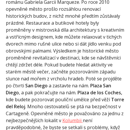
románu Gabriela Garcii Marqueze. Po roce 2010
opevněné město prošlo rozsáhlou renovací
historických budov, z nichž mnohé předtím zůstávaly
prázdné. Restaurace a butikové hotely byly
proměněny v mistrovská díla architektury s kreativním
a vstřícným designem, kde můžete relaxovat v tichých
dvorech mimo rušné ulice nebo si dát jídlo venku pod
obrovskými palmami. Výsledkem je historické město
proměněné revitalizací v destinaci, kde se návštěvníci
chtějí zdržet déle. Pokud budete hledat aktivity ve
starém městě večer, začněte pozorováním západu
slunce nad mořem z vrcholu hradeb. Poté se projděte
po čtvrti
San Diego
a zastavte na nám.
Plaza San
Diego
, a pak pokračujte na nám.
Plaza de los Coches,
kde budete pozorovat pouliční umělce před věží
Torre
del Reloj
. Mnoho cestovatelů se ptá na bezpečnost v
Cartageně. Opevněné město je považováno za jednu z
nejbezpečnějších lokalit v
Kolumbii
není
pravděpodobné, že byste se setkali s problémy, když