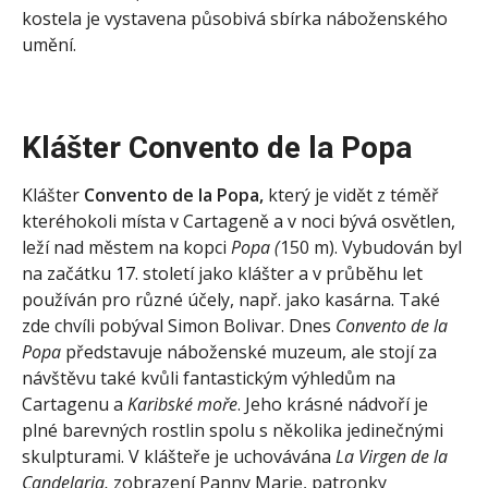
kostela je vystavena působivá sbírka náboženského
umění.
Klášter Convento de la Popa
Klášter
Convento de la Popa,
který je vidět z téměř
kteréhokoli místa v
Cartageně a v noci bývá osvětlen,
leží nad městem na kopci
Popa (
150 m). Vybudován byl
na začátku 17. století jako klášter a v průběhu let
používán pro různé účely, např. jako kasárna. Také
zde chvíli pobýval Simon Bolivar. Dnes
Convento de la
Popa
představuje náboženské muzeum, ale stojí za
návštěvu také kvůli fantastickým výhledům na
Cartagenu a
Karibské moře
. Jeho krásné nádvoří je
plné barevných rostlin spolu s několika jedinečnými
skulpturami. V klášteře je uchovávána
La Virgen de la
Candelaria,
zobrazení Panny Marie, patronky