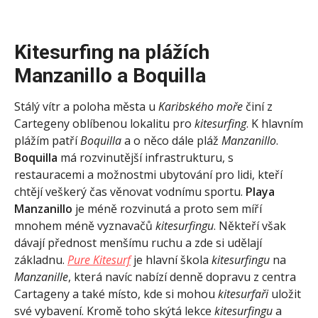
Kitesurfing na plážích
Manzanillo a Boquilla
Stálý vítr a poloha města u
Karibského moře
činí z
Cartegeny oblíbenou lokalitu pro
kitesurfing
. K hlavním
plážím patří
Boquilla
a o něco dále pláž
Manzanillo
.
Boquilla
má rozvinutější infrastrukturu, s
restauracemi a možnostmi ubytování pro lidi, kteří
chtějí veškerý čas věnovat vodnímu sportu.
Playa
Manzanillo
je méně rozvinutá a proto sem míří
mnohem méně vyznavačů
kitesurfingu
. Někteří však
dávají přednost menšímu ruchu a zde si udělají
základnu.
Pure Kitesurf
je hlavní škola
kitesurfingu
na
Manzanille
, která navíc nabízí denně dopravu z centra
Cartageny a také místo, kde si mohou
kitesurfaři
uložit
své vybavení. Kromě toho skýtá lekce
kitesurfingu
a