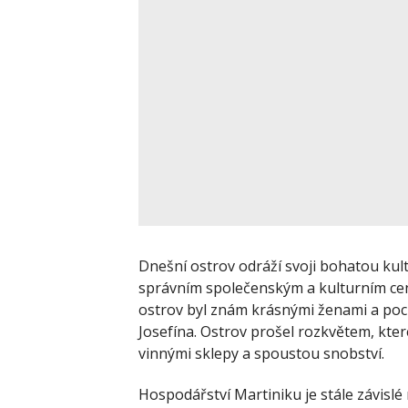
Dnešní ostrov odráží svoji bohatou kultu
správním společenským a kulturním cen
ostrov byl znám krásnými ženami a po
Josefína. Ostrov prošel rozkvětem, které
vinnými sklepy a spoustou snobství.
Hospodářství Martiniku je stále závisl