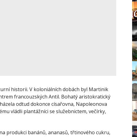
rní historii. V koloniálních dobách byl Martinik
trem francouzských Antil. Bohatý aristokratický
cházela odtud dokonce císařovna, Napoleonova
mu vládli plantážníci se služebnictem, večírky,
é na produkci banánů, ananasů, třtinového cukru,