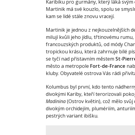
Karibiku pro gurmány, který láká svým
Martinik má své kouzlo, spolu se smysl
kam se lidé stále znovu vracejí.
Martinik je jednou z nejkouzelnějších d
milují kvůli jeho jídlu, třtinovému rumu
francouzských produktů, od módy Chan
tropickou krásu, která zahrnuje bílé pí
se tyčí nad přístavním městem
St-Pierr
město a metropole
Fort-de-France
nabí
kluby. Obyvatelé ostrova Vás rádi přivíta
Kolumbus byl první, kdo tento nádherný
divokými Kariby, kteří terorizovali pok
Madinina
(Ostrov květin), což mělo svůj
divokým orchidejím, plumériím, anturiím
pestrých variant ibišku.