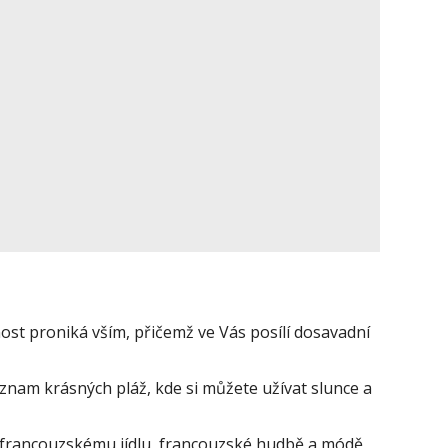
 proniká vším, přičemž ve Vás posílí dosavadní
nam krásných pláž, kde si můžete užívat slunce a
francouzskému jídlu, francouzské hudbě a módě,