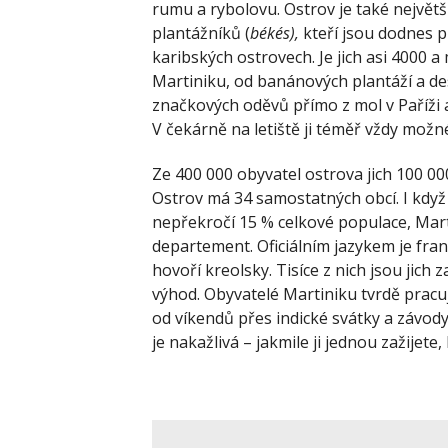
rumu a rybolovu. Ostrov je také nejvě
plantážníků (
békés),
kteří jsou dodnes 
karibských ostrovech. Je jich asi 4000 
Martiniku, od banánových plantáží a dest
značkových oděvů přímo z mol v Paříži a 
V čekárně na letiště ji téměř vždy mož
Ze 400 000 obyvatel ostrova jich 100 00
Ostrov má 34 samostatných obcí. I kdy
nepřekročí 15 % celkové populace, Mart
departement. Oficiálním jazykem je fran
hovoří kreolsky. Tisíce z nich jsou jich
výhod. Obyvatelé Martiniku tvrdě pracují
od víkendů přes indické svátky a závody 
je nakažlivá – jakmile ji jednou zažijete