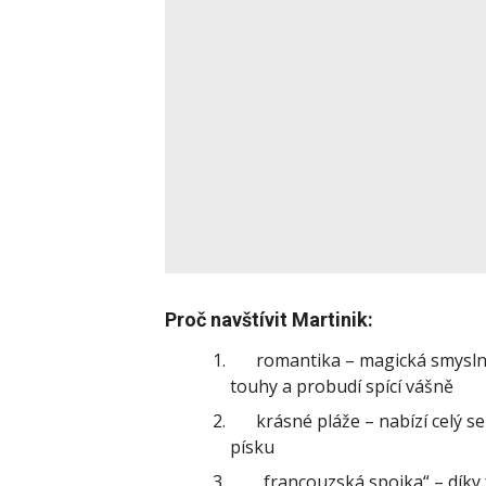
Proč navštívit Martinik:
romantika – magická smyslnost
touhy a probudí spící vášně
krásné pláže – nabízí celý sez
písku
„francouzská spojka“ – díky 