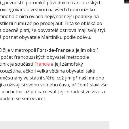
tší „pevností“ potomků původních francouzských
privilegovanou vrstvou na všech
francouzsko
a mnoho z nich ovládá nejvýnosnější podniky na
ilerií rumu až po prodej aut. Elita se obléká do
obecně platí, že obyvatelé ostrova mají svůj styl.
né poznat obyvatele Martiniku podle oděvu.
0 žije v metropoli
Fort-de-France
a jejím okolí.
ž počet francouzských obyvatel metropole
inik je součástí
Francie
a její zámořský
couzština, ačkoli velká většina obyvatel také
 zaměstnány ve státní sféře, což jim přináší mnoho
 a užívají si svého volného času, přičemž slaví vše
plachetnic až po karneval. Jejich radost ze života
, budete se sem vracet.