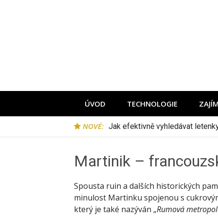
Přeskočit
na
obsah
ÚVOD
TECHNOLOGIE
ZAJÍ
NOVÉ:
Jak efektivně vyhledávat leten
Martinik – francouzs
Spousta ruin a dalších historických p
minulost Martinku spojenou s cukrovým
který je také nazýván „
Rumová metropole