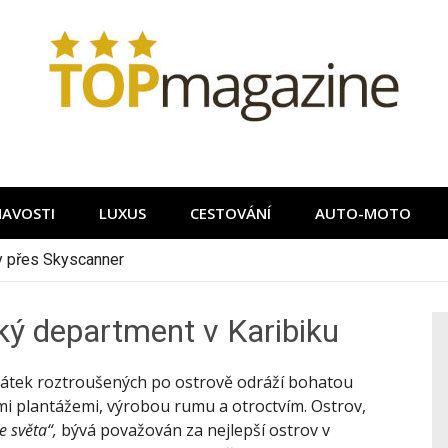
MAVOSTI
LUXUS
CESTOVÁNÍ
AUTO-MOTO
ky přes Skyscanner
ký department v Karibiku
amátek roztroušených po ostrově odráží bohatou
i plantážemi, výrobou rumu a otroctvím. Ostrov,
 světa“,
bývá považován za nejlepší ostrov v