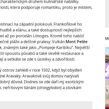
 charakterickým druhem kulinářské nabídky.
ností, která podporuje romantiku, proto je místem,
estinací na západní polokouli. Frankofilové ho
, hudbě a elánu, a také dostupností nejlepších
el až po porcelán Limoges. Kromě toho nabízí
Mů
sečné pláže a deštné pralesy. Vulkán
Mont Pelée
e
, známým také jako „Pompeje Karibiku“. Největší
zí spoustu půvabů a také skvělé restaurace a
jí a setkáte se zde s úsměvy a zdvořilostí.
 ostrov zahlédl v roce 1502, když byl obydlen
ojné Aravaky. Aravakové svůj domov nazývali
 dobrý důvod. Dodnes se zde daří mj. exotickým
, nefritovým liánám (
s
trongylodon
) a stovkám