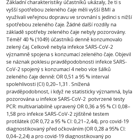
Základní charakteristiky účastníků ukázaly, že ti s
vyšší spotřebou zeleného čaje měli vyšší BMI a
využívali veřejnou dopravu ve srovnání s jedinci s nižší
spotřebou zeleného čaje. Žádné další rozdíly na
základě spotřeby zeleného čaje nebyly pozorovány.
Téměř 40 % (1049) účastníků denně konzumovalo
zelený čaj. Celkově nebyla infekce SARS-CoV-2
významně spojena s konzumací zeleného čaje. Objevil
se náznak poklesu pravděpodobnosti infekce SARS-
CoV-2 spojený s konzumací 4 nebo více šálků
zeleného čaje denně: OR 0,51 a 95 % interval
spolehlivosti (CI) 0,20–1,31 . Snížená
pravděpodobnost, i když ne statisticky významná, byla
pozorována u infekce SARS-CoV-2 potvrzené testy
PCR: multivariabilně upravený OR 0,36 a 95 % CI 0,08–
1,58 pro infekce SARS-CoV-2 zjištěné testem
protilátek (OR 0,72 a 95 % CI: 0,21–2,44), pro covid-19
diagnostikovaný před očkováním (OR 0,28 a 95% CI:
0,04–2,24) a pro covid-19 diagnostikovaný po