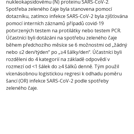
nukleokapsidovému (N) proteinu SARS-CoV-2.
Spotřeba zeleného čaje byla stanovena pomocí
dotazníku, zatímco infekce SARS-CoV-2 byla zjišťována
pomocí interních záznamů případů covid-19
potvrzených testem na protilátky nebo testem PCR.
Účastníci byli dotázáni na spotřebu zeleného čaje
během předchozího měsíce se 6 možnostmi od „žádný
nebo ≤2 den/týden“ po „≥4 šálky/den“. Účastníci byli
rozděleni do 4 kategorií na základě odpovědí v
rozmezí od <1 šálek do ≥4 šálků denně. Tým použil
vícenásobnou logistickou regresi k odhadu poměru
šancí (OR) infekce SARS-CoV-2 podle spotřeby
zeleného čaje.