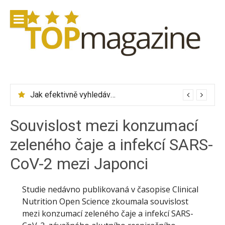
Přeskočit
na
obsah
Jak efektivně vyhledávat letenky přes Skyscanner
Souvislost mezi konzumací
zeleného čaje a infekcí SARS-
CoV-2 mezi Japonci
Studie nedávno publikovaná v časopise Clinical
Nutrition Open Science zkoumala souvislost
mezi konzumací zeleného čaje a infekcí SARS-