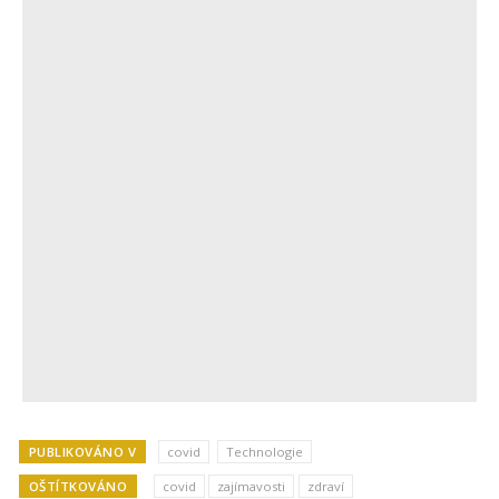
PUBLIKOVÁNO V
covid
Technologie
OŠTÍTKOVÁNO
covid
zajímavosti
zdraví