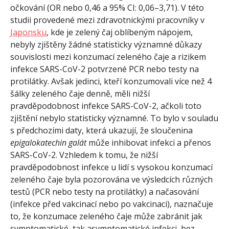
očkování (OR nebo 0,46 a 95% CI: 0,06–3,71).
V této
studii provedené mezi zdravotnickými pracovníky v
Japonsku
, kde je zelený čaj oblíbeným nápojem,
nebyly zjištěny žádné statisticky významné důkazy
souvislosti mezi konzumací zeleného čaje a rizikem
infekce SARS-CoV-2 potvrzené PCR nebo testy na
protilátky. Avšak jedinci, kteří konzumovali více než 4
šálky zeleného čaje denně, měli nižší
pravděpodobnost infekce SARS-CoV-2, ačkoli toto
zjištění nebylo statisticky významné. To bylo v souladu
s předchozími daty, která ukazují, že sloučenina
epigalokatechin galát
může inhibovat infekci a přenos
SARS-CoV-2.
Vzhledem k tomu, že nižší
pravděpodobnost infekce u lidí s vysokou konzumací
zeleného čaje byla pozorována ve výsledcích různých
testů (PCR nebo testy na protilátky) a načasování
(infekce před vakcinací nebo po vakcinaci), naznačuje
to, že konzumace zeleného čaje může zabránit jak
symptomatické, tak asymptomatické infekci, bez