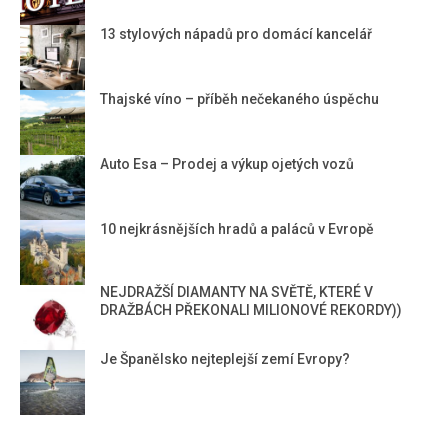
13 stylových nápadů pro domácí kancelář
Thajské víno – příběh nečekaného úspěchu
Auto Esa – Prodej a výkup ojetých vozů
10 nejkrásnějších hradů a paláců v Evropě
NEJDRAŽŠÍ DIAMANTY NA SVĚTĚ, KTERÉ V
DRAŽBÁCH PŘEKONALI MILIONOVÉ REKORDY))
Je Španělsko nejteplejší zemí Evropy?