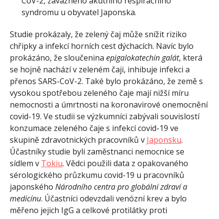
CoV-2, závažného akutního respiračního
syndromu u obyvatel Japonska.
Studie prokázaly, že zelený čaj může snížit riziko
chřipky a infekcí horních cest dýchacích. Navíc bylo
prokázáno, že
sloučenina
epigalokatechin galát
, která
se hojně nachází v zeleném čaji, inhibuje infekci a
přenos SARS-CoV-2. Také bylo prokázáno, že země s
vysokou spotřebou zeleného čaje mají nižší míru
nemocnosti a úmrtnosti na koronavirové onemocnění
covid-19.
Ve studii se výzkumníci zabývali souvislostí
konzumace zeleného čaje s infekcí covid-19 ve
skupině zdravotnických pracovníků v
Japonsku
.
Účastníky studie byli zaměstnanci nemocnice se
sídlem v
Tokiu
. Vědci použili data z opakovaného
sérologického průzkumu covid-19 u pracovníků
japonského
Národního centra pro globální zdraví a
medicínu
. Účastníci odevzdali venózní krev a bylo
měřeno jejich IgG a celkové protilátky proti