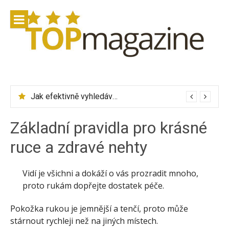
Přeskočit
na
obsah
Jak efektivně vyhledávat letenky přes Skyscanner
Základní pravidla pro krásné
ruce a zdravé nehty
Vidí je všichni a dokáží o vás prozradit mnoho,
proto rukám dopřejte dostatek péče.
Pokožka rukou je jemnější a tenčí, proto může
stárnout rychleji než na jiných místech.