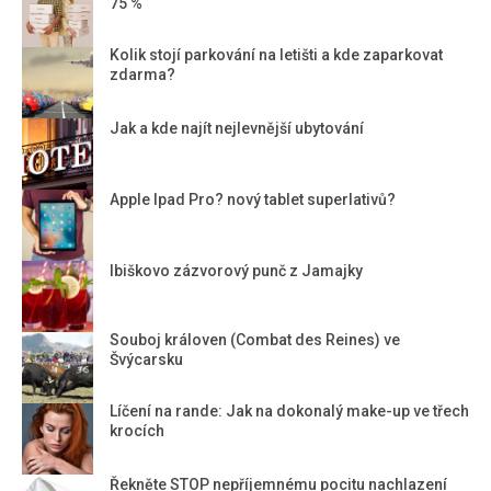
75 %
Kolik stojí parkování na letišti a kde zaparkovat
zdarma?
Jak a kde najít nejlevnější ubytování
Apple Ipad Pro? nový tablet superlativů?
Ibiškovo zázvorový punč z Jamajky
Souboj královen (Combat des Reines) ve
Švýcarsku
Líčení na rande: Jak na dokonalý make-up ve třech
krocích
Řekněte STOP nepříjemnému pocitu nachlazení