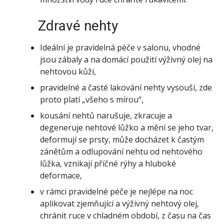
Zdravé nehty
Ideální je pravidelná péče v salonu, vhodné
jsou zábaly a na domácí použití výživný olej na
nehtovou kůži,
pravidelné a časté lakování nehty vysouší, zde
proto platí „všeho s mírou“,
kousání nehtů narušuje, zkracuje a
degeneruje nehtové lůžko a mění se jeho tvar,
deformují se prsty, může docházet k častým
zánětům a odlupování nehtu od nehtového
lůžka, vznikají příčné rýhy a hluboké
deformace,
v rámci pravidelné péče je nejlépe na noc
aplikovat zjemňující a výživný nehtový olej,
chránit ruce v chladném období, z času na čas