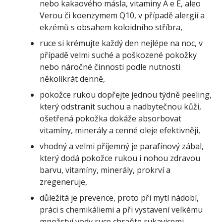
nebo kakaového másla, vitaminy A e E, aleo
Verou či koenzymem Q10, v případě alergií a
ekzémů s obsahem koloidního stříbra,
ruce si krémujte každý den nejlépe na noc, v
případě velmi suché a poškozené pokožky
nebo náročné činnosti podle nutnosti
několikrát denně,
pokožce rukou dopřejte jednou týdně peeling,
který odstranit suchou a nadbytečnou kůži,
ošetřená pokožka dokáže absorbovat
vitamíny, minerály a cenné oleje efektivněji,
vhodný a velmi příjemný je parafínový zábal,
který dodá pokožce rukou i nohou zdravou
barvu, vitamíny, minerály, prokrví a
zregeneruje,
důležitá je prevence, proto při mytí nádobí,
práci s chemikáliemi a při vystavení velkému
množství vody ruce chraňte rukavicemi.