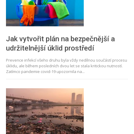
Jak vytvořit plán na bezpečnější a
udržitelnější úklid prostředí
Prevence infekcí všeho druhu byla vždy nedílnou součástí procesu
úklidu, ale během posledních dvou let se stala kritickou nutností.
Zatímco pandemie covid-19 upozornila na...