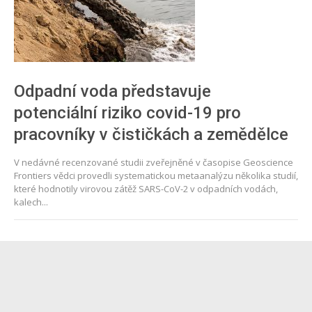
Odpadní voda představuje
potenciální riziko covid-19 pro
pracovníky v čističkách a zemědělce
V nedávné recenzované studii zveřejněné v časopise Geoscience
Frontiers vědci provedli systematickou metaanalýzu několika studií,
které hodnotily virovou zátěž SARS-CoV-2 v odpadních vodách,
kalech...