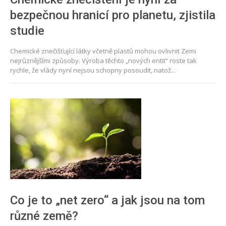
bezpečnou hranicí pro planetu, zjistila
studie
Chemické znečišťující látky včetně plastů mohou ovlivnit Zemi
nejrůznějšími způsoby. Výroba těchto „nových entit“ roste tak
rychle, že vlády nyní nejsou schopny posoudit, natož...
Co je to „net zero“ a jak jsou na tom
různé země?