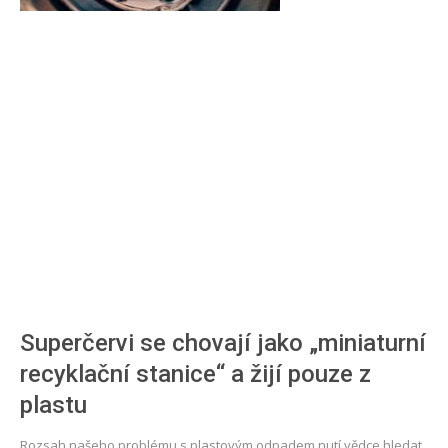
Superčervi se chovají jako „miniaturní
recyklační stanice“ a žijí pouze z
plastu
Rozsah našeho problému s plastovým odpadem nutí vědce hledat