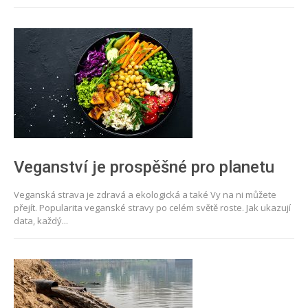
Veganství je prospěšné pro planetu
Veganská strava je zdravá a ekologická a také Vy na ni můžete
přejít. Popularita veganské stravy po celém světě roste. Jak ukazují
data, každý...