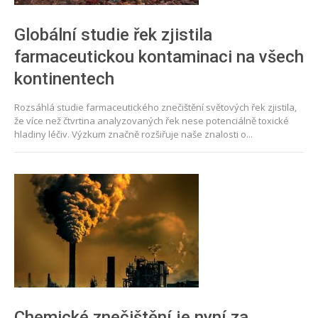
Globální studie řek zjistila
farmaceutickou kontaminaci na všech
kontinentech
Rozsáhlá studie farmaceutického znečištění světových řek zjistila,
že více než čtvrtina analyzovaných řek nese potenciálně toxické
hladiny léčiv. Výzkum značně rozšiřuje naše znalosti o...
Chemické znečištění je nyní za