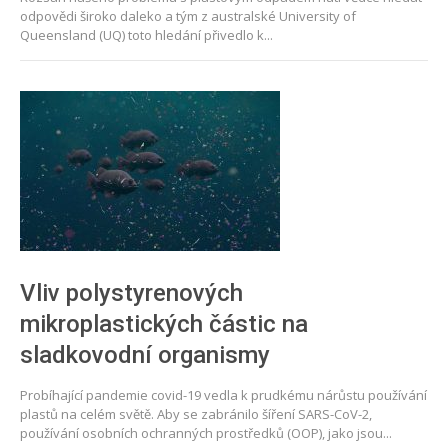
odpovědi široko daleko a tým z australské University of
Queensland (UQ) toto hledání přivedlo k...
Vliv polystyrenových
mikroplastických částic na
sladkovodní organismy
Probíhající pandemie covid-19 vedla k prudkému nárůstu používání
plastů na celém světě. Aby se zabránilo šíření SARS-CoV-2,
používání osobních ochranných prostředků (OOP), jako jsou...