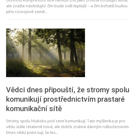
Účinnost kompresoru sice nemusí znít jako zrovna vzrušující téma,
ale zvažte následující: čím bude svět teplejší – a čím bohatší budou
jeho rozvojové země...
Vědci dnes připouští, že stromy spolu
komunikují prostřednictvím prastaré
komunikační sítě
Stromy spolu hluboko pod zemí komunikují. Tato myšlenka je pro
vědu stále relativně nová, ale dobře známá dávným náboženstvím.
Dnes vědci potvrzují, že les...