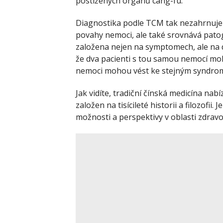
postižených orgánů cang-fu.
Diagnostika podle TCM tak nezahrnuje p
povahy nemoci, ale také srovnává patoge
založena nejen na symptomech, ale na 
že dva pacienti s tou samou nemocí moh
nemoci mohou vést ke stejným syndro
Jak vidíte, tradiční čínská medicína nabíz
založen na tisícileté historii a filozofii.
možnosti a perspektivy v oblasti zdravo