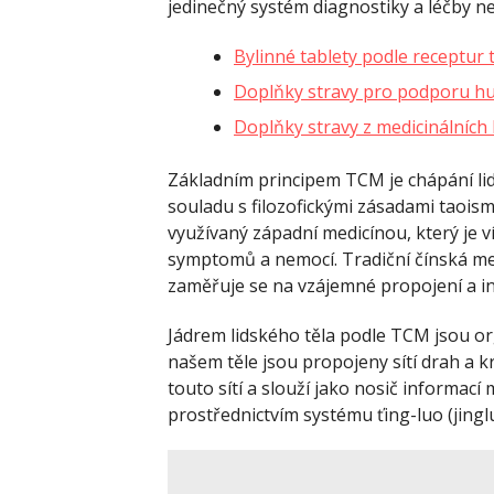
jedinečný systém diagnostiky a léčby ne
Bylinné tablety podle receptur 
Doplňky stravy pro podporu hub
Doplňky stravy z medicinálních 
Základním principem TCM je chápání lids
souladu s filozofickými zásadami taoism
využívaný západní medicínou, který je v
symptomů a nemocí. Tradiční čínská me
zaměřuje se na vzájemné propojení a int
Jádrem lidského těla podle TCM jsou or
našem těle jsou propojeny sítí drah a kr
touto sítí a slouží jako nosič informací
prostřednictvím systému ťing-luo (jin