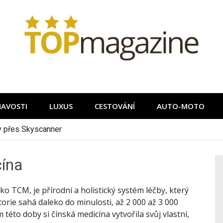
MAVOSTI
LUXUS
CESTOVÁNÍ
AUTO-MOTO
ky přes Skyscanner
cína
ko TCM, je přírodní a holistický systém léčby, který
torie sahá daleko do minulosti, až 2 000 až 3 000
této doby si čínská medicína vytvořila svůj vlastní,