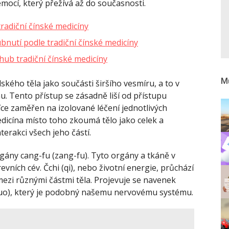
mocí, který přežívá až do současnosti.
tradiční čínské medicíny
nutí podle tradiční čínské medicíny
hub tradiční čínské medicíny
Mů
kého těla jako součásti širšího vesmíru, a to v
u. Tento přístup se zásadně liší od přístupu
íce zaměřen na izolované léčení jednotlivých
dicína místo toho zkoumá tělo jako celek a
erakci všech jeho částí.
gány cang-fu (zang-fu). Tyto orgány a tkáně v
evních cév. Čchi (qi), nebo životní energie, průchází
 mezi různými částmi těla. Projevuje se navenek
gluo), který je podobný našemu nervovému systému.