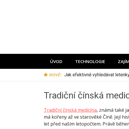
Přeskočit
na
obsah
ÚVOD
TECHNOLOGIE
ZAJÍ
NOVÉ:
Jak efektivně vyhledávat leten
Tradiční čínská medi
Tradiční čínská medicína
, známá také ja
má kořeny až ve starověké Číně. Její his
let před naším letopočtem. Právě během 