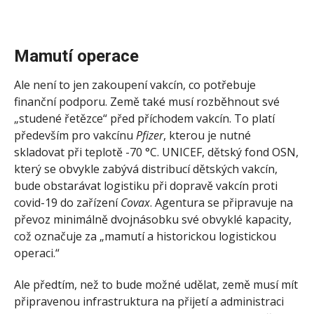
Mamutí operace
Ale není to jen zakoupení vakcín, co potřebuje
finanční podporu. Země také musí rozběhnout své
„studené řetězce“ před příchodem vakcín. To platí
především pro vakcínu
Pfizer
, kterou je nutné
skladovat při teplotě -70 °C. UNICEF, dětský fond OSN,
který se obvykle zabývá distribucí dětských vakcín,
bude obstarávat logistiku při dopravě vakcín proti
covid-19 do zařízení
Covax
. Agentura se připravuje na
převoz minimálně dvojnásobku své obvyklé kapacity,
což označuje za „mamutí a historickou logistickou
operaci.“
Ale předtím, než to bude možné udělat, země musí mít
připravenou infrastruktura na přijetí a administraci