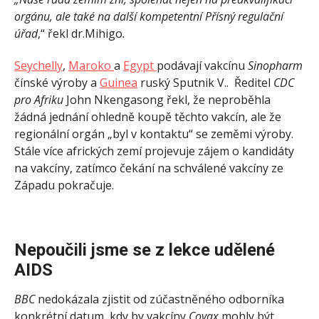
orgánu, ale také na další kompetentní Přísný regulační
úřad
,“ řekl dr.Mihigo
.
Seychelly
,
Maroko
a
Egypt
podávají vakcínu
Sinopharm
čínské výroby a
Guinea
ruský Sputnik V.. Ředitel
CDC
pro Afriku
John Nkengasong řekl, že neproběhla
žádná jednání ohledně koupě těchto vakcín, ale že
regionální orgán „byl v kontaktu“ se zeměmi výroby.
Stále více afrických zemí projevuje zájem o kandidáty
na vakcíny, zatímco čekání na schválené vakcíny ze
Západu pokračuje.
Nepoučili jsme se z lekce udělené
AIDS
BBC
nedokázala zjistit od zúčastněného odborníka
konkrétní datum, kdy by vakcíny
Covax
mohly být