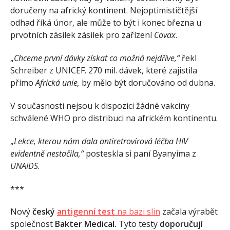
doručeny na africký kontinent. Nejoptimističtější
odhad říká únor, ale může to být i konec března u
prvotních zásilek zásilek pro zařízení
Covax
.
„
Chceme první dávky získat co možná nejdříve,“
řekl
Schreiber z UNICEF. 270 mil. dávek, které zajistila
přímo
Africká unie,
by mělo být doručováno od dubna.
V současnosti nejsou k dispozici žádné vakcíny
schválené WHO pro distribuci na africkém kontinentu.
„
Lekce, kterou nám dala antiretrovirová léčba HIV
evidentně nestačila,“
posteskla si paní Byanyima z
UNAIDS
.
***
Nový
český
antigenní test
na bazi slin
začala výrabět
společnost
Bakter Medical.
Tyto testy
doporučují