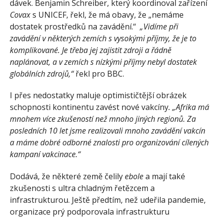
dávek. Benjamin Schreiber, který koordinoval zařízení
Covax
s UNICEF, řekl, že má obavy, že „nemáme
dostatek prostředků na zavádění.“
„Vidíme při
zavádění v některých zemích s vysokými příjmy, že je to
komplikované. Je třeba jej zajistit zdroji a řádně
naplánovat, a v zemích s nízkými příjmy nebyl dostatek
globálních zdrojů,“
řekl pro BBC.
I přes nedostatky maluje optimističtější obrázek
schopnosti kontinentu zavést nové vakcíny
. „Afrika má
mnohem více zkušeností než mnoho jiných regionů. Za
posledních 10 let jsme realizovali mnoho zavádění vakcín
a máme dobré odborné znalosti pro organizování cílených
kampaní vakcinace.“
Dodává, že některé země čelily
ebole
a mají také
zkušenosti s ultra chladným řetězcem a
infrastrukturou. Ještě předtím, než udeřila pandemie,
organizace prý podporovala infrastrukturu