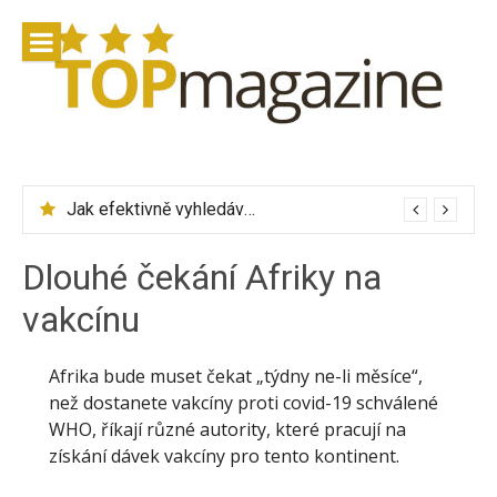
Přeskočit
na
obsah
Jak efektivně vyhledávat letenky přes Skyscanner
Zalando Lounge – značkové oblečení se slevou až 75 %
Dlouhé čekání Afriky na
vakcínu
Afrika bude muset čekat „týdny ne-li měsíce“,
než dostanete vakcíny proti covid-19 schválené
WHO, říkají různé autority, které pracují na
získání dávek vakcíny pro tento kontinent.