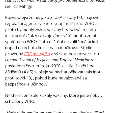
splňovat minimální standardy pro bezpečnost a účinnost,“
řekl dr. Mihigo.
Rozvinutější země, jako je USA a státy EU, mají své
regulační agentury, které „doplňují“ práci WHO a
proto by mohly získat vakcíny bez schválení této
instituce. Avšak v rozvojovém světě mnoho zemí
spoléhá na WHO. Toto ujištění o kvalitě má přímý
dopad na ochotu lidí se nachat očkovat. Studie
provedná
CDC pro Afriku
a výzkumnou univerzitou
London School of Hygiene and Tropical Medicine
v
posledním čtvrtletí roku 2020 zjistila, že většina
Afričanů (4 z 5) si přeje se nechat očkovat vakcínou
proti covid-19, „pokud bude považovaná za
bezpečnou a účinnou.“
Některé země ale získaly vakcíny, které ještě nebyly
schváleny WHO.
„Naše rada zemím zní, spoléhat nejen na předkvalifikaci