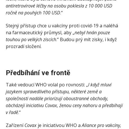
antiretrovirové léčby na osobu poklesla z 10 000 USD
ročně na pouhých 100 USD
.“
Stejný přístup chce u vakcíny proti covid-19 a naléhá
na farmaceutický průmysl, aby „
nebyl hnán pouze
touhou po velkých ziscích
.“ Budou prý mít zisky, i když
prozradí složení.
Předbíhání ve frontě
Také vedoucí WHO volal po rovnosti: „
I když mluví
jazykem spravedlivého přístupu, některé země a
společnosti nadále priorizují oboustranné obchody,
obcházejí iniciativu Covax, ženou ceny nahoru a předbíhají
v řadě
.“
Zařízení
Covax
je iniciativou WHO a
Aliance pro vakcíny,