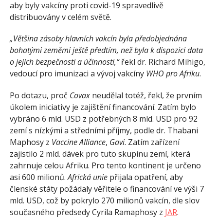
aby byly vakcíny proti covid-19 spravedlivě
distribuovány v celém světě.
„Většina zásoby hlavních vakcín byla předobjednána
bohatými zeměmi ještě předtím, než byla k dispozici data
o jejich bezpečnosti a účinnosti,“
řekl dr. Richard Mihigo,
vedoucí pro imunizaci a vývoj vakcíny
WHO pro Afriku
.
Po dotazu, proč
Covax
neudělal totéž, řekl, že prvním
úkolem iniciativy je zajištění financování. Zatím bylo
vybráno 6 mld. USD z potřebných 8 mld. USD pro 92
zemí s nízkými a středními příjmy, podle dr. Thabani
Maphosy
z
Vaccine Alliance
,
Gavi
. Zatím zařízení
zajistilo 2 mld. dávek pro tuto skupinu zemí, která
zahrnuje celou Afriku. Pro tento kontinent je určeno
asi 600 milionů.
Africká unie
přijala opatření, aby
členské státy požádaly věřitele o financování ve výši 7
mld. USD, což by pokrylo 270 milionů vakcín, dle slov
současného předsedy Cyrila Ramaphosy z
JAR
.