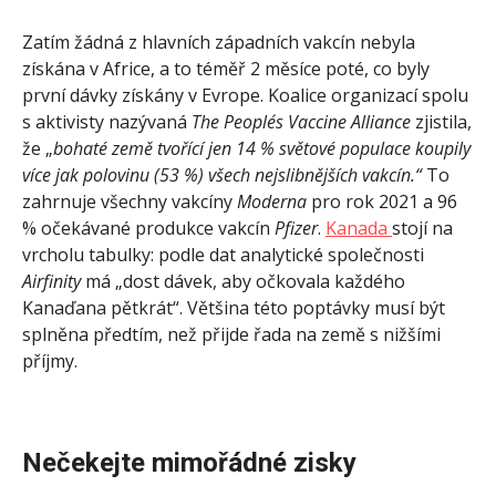
Zatím žádná z hlavních západních vakcín nebyla
získána v Africe, a to téměř 2 měsíce poté, co byly
první dávky získány v Evrope. Koalice organizací spolu
s aktivisty nazývaná
The People´s Vaccine Alliance
zjistila,
že „
bohaté země tvořící jen 14 % světové populace koupily
více jak polovinu (53 %) všech nejslibnějších vakcín.“
To
zahrnuje všechny vakcíny
Moderna
pro rok 2021 a 96
% očekávané produkce vakcín
Pfizer
.
Kanada
stojí na
vrcholu tabulky: podle dat analytické společnosti
Airfinity
má „dost dávek, aby očkovala každého
Kanaďana pětkrát“. Většina této poptávky musí být
splněna předtím, než přijde řada na země s nižšími
příjmy.
Nečekejte mimořádné zisky