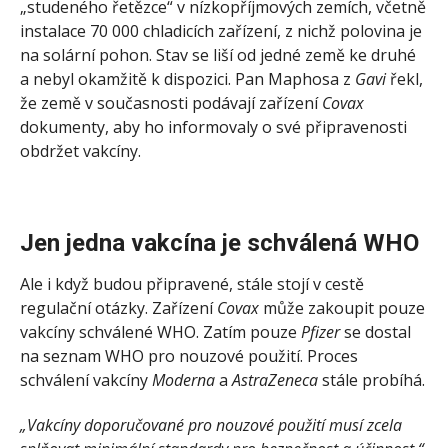
„studeného řetězce“ v nízkopříjmových zemích, včetně
instalace 70 000 chladicích zařízení, z nichž polovina je
na solární pohon. Stav se liší od jedné země ke druhé
a nebyl okamžitě k dispozici. Pan Maphosa z
Gavi
řekl,
že země v současnosti podávají zařízení
Covax
dokumenty, aby ho informovaly o své připravenosti
obdržet vakcíny.
Jen jedna vakcína je schválená WHO
Ale i když budou připravené, stále stojí v cestě
regulační otázky. Zařízení
Covax
může zakoupit pouze
vakcíny schválené WHO. Zatím pouze
Pfizer
se dostal
na seznam WHO pro nouzové použití. Proces
schválení vakcíny
Moderna
a
AstraZeneca
stále probíhá.
„Vakcíny doporučované pro nouzové použití musí zcela