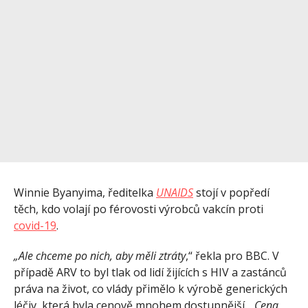
Winnie Byanyima, ředitelka
UNAIDS
stojí v popředí
těch, kdo volají po férovosti výrobců vakcín proti
covid-19
.
„Ale chceme po nich, aby měli ztráty
,“ řekla pro BBC. V
případě ARV to byl tlak od lidí žijících s HIV a zastánců
práva na život, co vlády přimělo k výrobě generických
léčiv, která byla cenově mnohem dostupnější. „
Cena