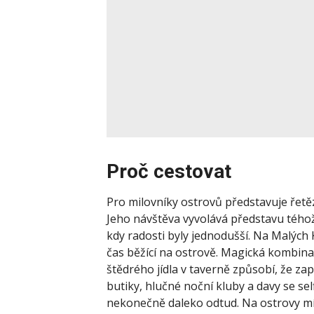
Proč cestovat
Pro milovníky ostrovů představuje řetě
Jeho návštěva vyvolává představu téhož 
kdy radosti byly jednodušší. Na Malých
čas běžící na ostrově. Magická kombinac
štědrého jídla v taverně způsobí, že za
butiky, hlučné noční kluby a davy se se
nekonečně daleko odtud. Na ostrovy míří