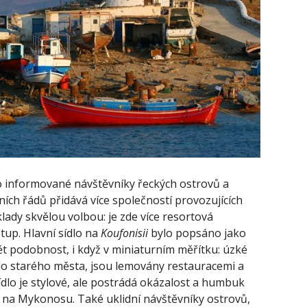
o informované návštěvníky řeckých ostrovů a
bních řádů přidává více společností provozujících
klady skvělou volbou: je zde více resortová
tup. Hlavní sídlo na
Koufonisii
bylo popsáno jako
dět podobnost, i když v miniaturním měřítku: úzké
dlo starého města, jsou lemovány restauracemi a
Sídlo je stylové, ale postrádá okázalost a humbuk
ný na Mykonosu. Také uklidní návštěvníky ostrovů,