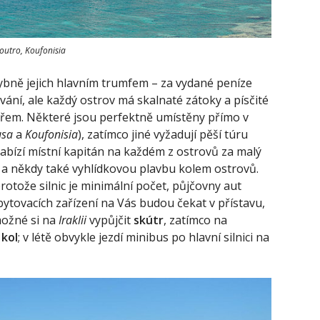
outro, Koufonisia
ybně jejich hlavním trumfem – za vydané peníze
vání, ale každý ostrov má skalnaté zátoky a písčité
řem. Některé jsou perfektně umístěny přímo v
usa
a
Koufonisia
), zatímco jiné vyžadují pěší túru
nabízí místní kapitán na každém z ostrovů za malý
, a někdy také vyhlídkovou plavbu kolem ostrovů.
rotože silnic je minimální počet, půjčovny aut
 ubytovacích zařízení na Vás budou čekat v přístavu,
 možné si na
Iraklii
vypůjčit
skútr
, zatímco na
 kol
; v létě obvykle jezdí minibus po hlavní silnici na