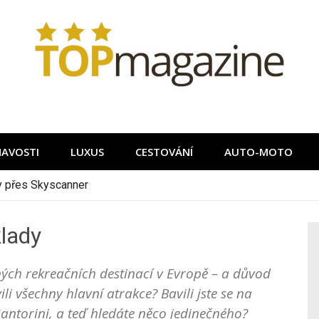
MAVOSTI
LUXUS
CESTOVÁNÍ
AUTO-MOTO
ky přes Skyscanner
lady
ných rekreačních destinací v Evropě – a důvod
vili všechny hlavní atrakce? Bavili jste se na
antorini, a teď hledáte něco jedinečného?