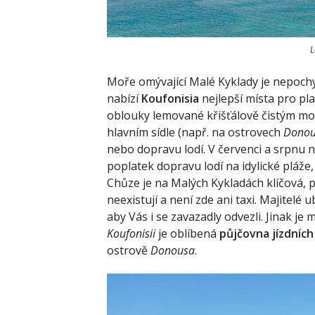
L
Moře omývající Malé Kyklady je nepoch
nabízí
Koufonisia
nejlepší místa pro pla
oblouky lemované křišťálově čistým mo
hlavním sídle (např. na ostrovech
Dono
nebo dopravu lodí. V červenci a srpnu 
poplatek dopravu lodí na idylické pláže
Chůze je na Malých Kykladách klíčová, p
neexistují a není zde ani taxi. Majitelé
aby Vás i se zavazadly odvezli. Jinak je
Koufonisii
je oblíbená
půjčovna jízdních
ostrově
Donousa
.