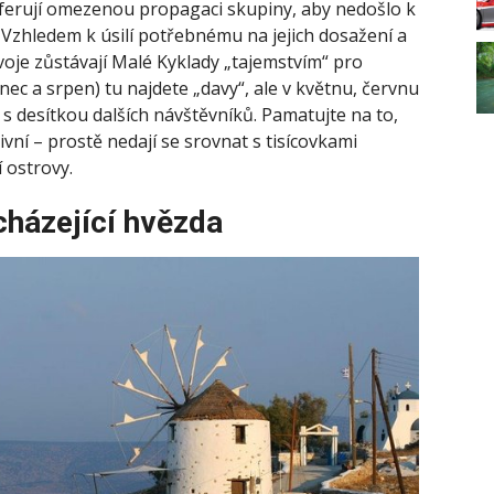
referují omezenou propagaci skupiny, aby nedošlo k
í. Vzhledem k úsilí potřebnému na jejich dosažení a
je zůstávají Malé Kyklady „tajemstvím“ pro
nec a srpen) tu najdete „davy“, ale v květnu, červnu
si s desítkou dalších návštěvníků. Pamatujte na to,
ivní – prostě nedají se srovnat s tisícovkami
í ostrovy.
cházející hvězda