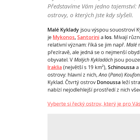
Představíme Vám jedno tajemství: M
ostrovy, o kterých jste kdy slyšeli.
Malé Kyklady
jsou výspou souostroví Ky
je
Mykonos
,
Santorini
a
Ios
. Mívají růz
relativní význam: říká se jim např.
Malé
přezíravě, ale jedná se o nejmenší oby
obyvatel. V
Malých Kykladách
jsou pouze 
Iraklia
(největší s 19 km²),
Schinoussa
a
ostrovy: hlavní z nich,
Ano
(
Pano
)
Koufoni
Kyklad. Čtvrtý ostrov
Donoussa
leží st
nabízí nejodlehlejší prostředí z nich vše
Vyberte si řecký ostrov, který je pro Vá