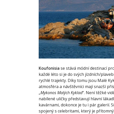
Koufonisia
se stává módní destinací pr
každé léto si je do svých jízdních/plave
rychlé trajekty. Díky tomu jsou Malé Ky
atmosféra a návštěvníci mají snazší přís
„
Mykonos Malých Kyklad
“. Není těžké vi
nabílené uličky představují hlavní láka
kavárnami, dokonce je tu i pár galerií. 
spojený s celebritami, který je přítom