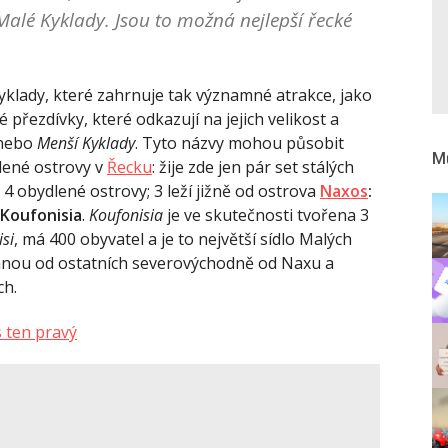
alé Kyklady. Jsou to možná nejlepší řecké
klady, které zahrnuje tak významné atrakce, jako
né přezdívky, které odkazují na jejich velikost a
nebo
Menší Kyklady
. Tyto názvy mohou působit
Mů
dlené ostrovy v
Řecku
: žije zde jen pár set stálých
4 obydlené ostrovy; 3 leží jižně od ostrova
Naxos
:
Koufonisia
.
Koufonisia
je ve skutečnosti tvořena 3
si
, má 400 obyvatel a je to největší sídlo Malých
ranou od ostatních severovýchodně od Naxu a
ch.
s ten pravý