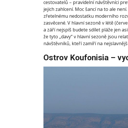
cestovatelů – pravidelní návštěvníci p
jejich zahlcení. Moc šancí na to ale nen
zřetelnému nedostatku moderního rozvo
zasvěcené. V hlavní sezoně v létě (červe
a září nejspíš budete sdílet pláže jen a
že tyto „davy“ v hlavní sezoně jsou relat
návštěvníků, kteří zamíří na nejslavnějš
Ostrov Koufonisia – vy