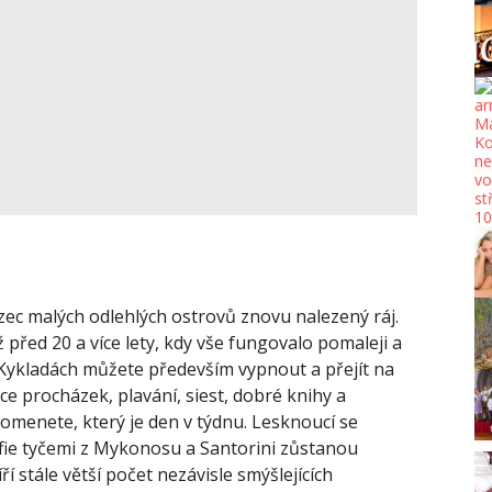
zec malých odlehlých ostrovů znovu nalezený ráj.
před 20 a více lety, kdy vše fungovalo pomaleji a
 Kykladách můžete především vypnout a přejít na
e procházek, plavání, siest, dobré knihy a
pomenete, který je den v týdnu. Lesknoucí se
lfie tyčemi z Mykonosu a Santorini zůstanou
 stále větší počet nezávisle smýšlejících