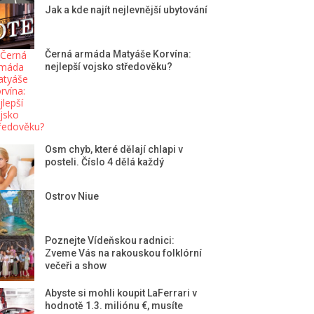
Jak a kde najít nejlevnější ubytování
Černá armáda Matyáše Korvína:
nejlepší vojsko středověku?
Osm chyb, které dělají chlapi v
posteli. Číslo 4 dělá každý
Ostrov Niue
Poznejte Vídeňskou radnici:
Zveme Vás na rakouskou folklórní
večeři a show
Abyste si mohli koupit LaFerrari v
hodnotě 1.3. miliónu €, musíte