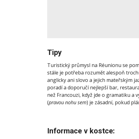
Tipy
Turistický průmysl na Réunionu se pomal
stále je potřeba rozumět alespoň troc
anglicky ani slovo a jejich mateřským j
poradí a doporučí nejlepší bar, restaura
než Francouzi, když jde o gramatiku a vý
(
pravou nohu sem
) je zásadní, pokud plá
Informace v kostce: