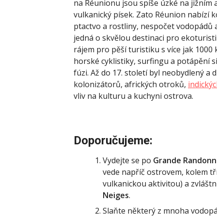
na Réunionu jsou spíše úzké na jižním 
vulkanický písek. Zato Réunion nabízí k
ptactvo a rostliny, nespočet vodopádů a
jedná o skvělou destinaci pro ekoturist
rájem pro pěší turistiku s více jak 1000
horské cyklistiky, surfingu a potápění si
fúzi. Až do 17. století byl neobydlený 
kolonizátorů, afrických otroků,
indický
vliv na kulturu a kuchyni ostrova.
Doporučujeme:
Vydejte se po
Grande Randonn
vede napříč ostrovem, kolem tř
vulkanickou aktivitou) a zvlášt
Neiges
.
Slaňte některý z mnoha vodopá