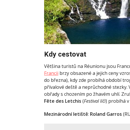
Kdy cestovat
Většina turistů na Réunionu jsou Franc
Francii
brzy obsazené a jejich ceny vzr
do března), kdy zde probíhá období trop
přívalové deště a neprůchodné stezky. 
obřady s chozením po žhavém uhlí. Zruše
Fête des Letchis
(
Festival
liči
) probíhá v
Mezinárodní letiště
:
Roland Garros
(RU