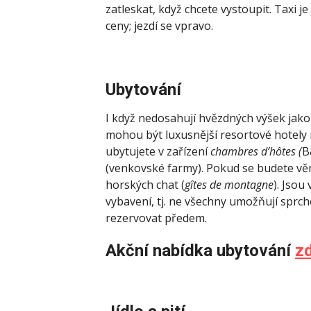
zatleskat, když chcete vystoupit. Taxi j
ceny; jezdí se vpravo.
Ubytování
I když nedosahují hvězdných výšek jak
mohou být luxusnější resortové hotel
ubytujete v zařízení
chambres d’hôtes (
B
(venkovské farmy). Pokud se budete věn
horských chat
(
gîtes de montagne
).
Jsou 
vybavení, tj. ne všechny umožňují sprch
rezervovat předem.
Akční nabídka ubytování
z