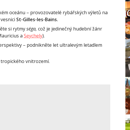
ickém oceánu – provozovatelé rybářských výletů na
 vesnici
St-Gilles-les-Bains.
ěte si rytmy
séga,
což je jedinečný hudební žánr
Mauricius a
Seychely
).
perspektivy – podnikněte let ultralevým letadlem
tropického vnitrozemí.