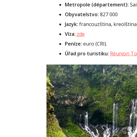
Metropole (département):
Sai
Obyvatelstvo:
827 000
Jazyk:
francouzština, kreolština
Víza:
zde
Peníze:
euro (CRI).
Úřad pro turistiku:
Réunion To