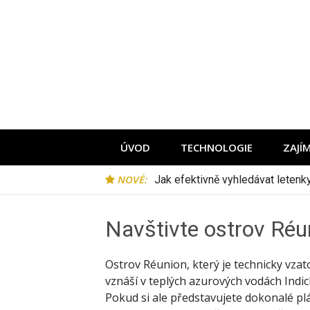
Přeskočit
na
obsah
ÚVOD
TECHNOLOGIE
ZAJÍ
NOVÉ:
Jak efektivně vyhledávat leten
Navštivte ostrov Réu
Ostrov Réunion, který je technicky vza
vznáší v teplých azurových vodách Ind
Pokud si ale představujete dokonalé pláž