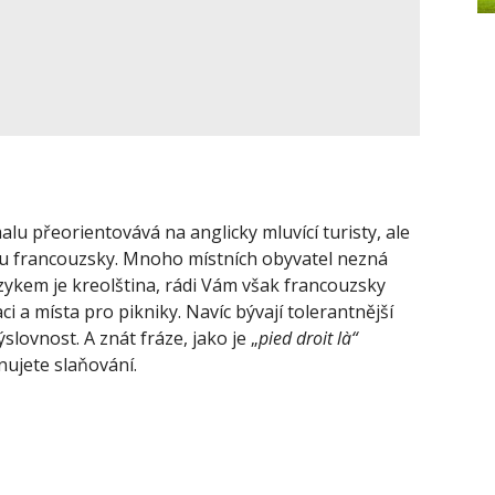
u přeorientovává na anglicky mluvící turisty, ale
hu francouzsky. Mnoho místních obyvatel nezná
azykem je kreolština, rádi Vám však francouzsky
ci a místa pro pikniky. Navíc bývají tolerantnější
slovnost. A znát fráze, jako je „
pied droit là“
nujete slaňování.