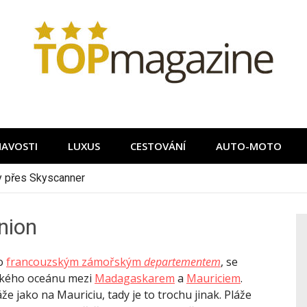
MAVOSTI
LUXUS
CESTOVÁNÍ
AUTO-MOTO
ky přes Skyscanner
nion
to
francouzským zámořským
departementem
, se
ického oceánu mezi
Madagaskarem
a
Mauriciem
.
e jako na Mauriciu, tady je to trochu jinak. Pláže