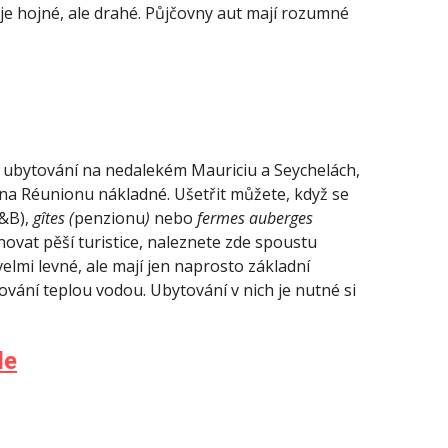
e je hojné, ale drahé. Půjčovny aut mají rozumné
o ubytování na nedalekém Mauriciu a Seychelách,
y na Réunionu
nákladné
. Ušetřit můžete, když se
&B),
gîtes (
penzionu
)
nebo
fermes auberges
ovat pěší turistice, naleznete zde spoustu
velmi levné, ale mají jen naprosto základní
ování teplou vodou. Ubytování v nich je nutné si
de