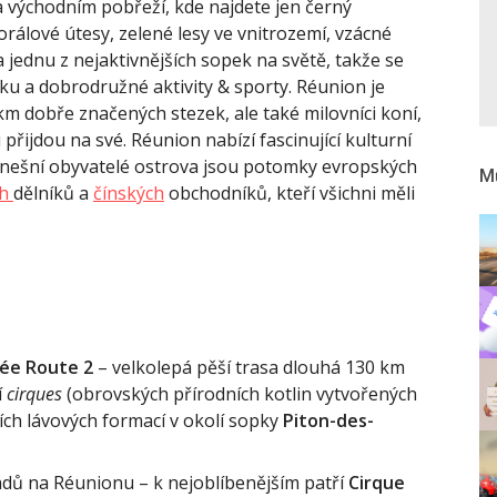
a východním pobřeží, kde najdete jen černý
orálové útesy, zelené lesy ve vnitrozemí, vzácné
 jednu z nejaktivnějších sopek na světě, takže se
iku a dobrodružné aktivity & sporty. Réunion je
 km dobře značených stezek, ale také milovníci koní,
 přijdou na své. Réunion nabízí fascinující kulturní
a dnešní obyvatelé ostrova jsou potomky evropských
Mů
ch
dělníků a
čínských
obchodníků, kteří všichni měli
ée Route 2
– velkolepá pěší trasa dlouhá 130 km
í
cirques
(obrovských přírodních kotlin vytvořených
ních lávových formací v okolí sopky
Piton-des-
dů na Réunionu – k nejoblíbenějším patří
Cirque