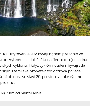
ouzi. Ubytování a lety bývají během prázdnin ve
ostou. Vyhněte se době léta na
Réunionu
(od ledna
ických cyklónů. I když cyklón neudeří, bývají zde
V srpnu tamilské obyvatelstvo ostrova pořádá
ní otroctví se slaví 20. prosince a také týdenní
 prosinci.
N) 7 km od Saint-Denis